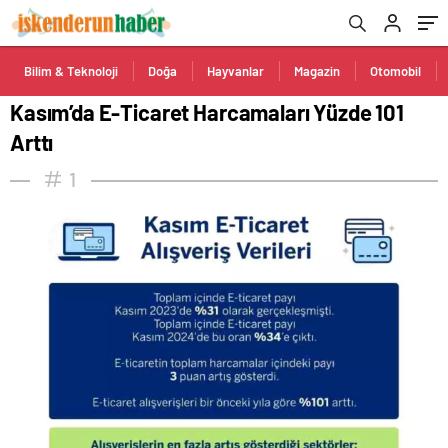
Bilim & Teknoloji
Doğa
Hayvanlar
Magazin
Otomobil
Kasım’da E-Ticaret Harcamaları Yüzde 101
Arttı
1