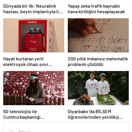
Dünyada bir ilk: Neuralink
Yapay zeka trafik kaynaklı
hastası, beyin implantıyla ilk
hava kirliliğini hesaplayacak
kez YouTube videosu
hazırladı
Hayat kurtaran yerli
200 yıllık imkansız matematik
elektroşok cihazı sınır
problemi çözüldü
kapısında da görevde
5G teknolojisi ile
Diyarbakır’da BİLSEM
Cumhurbaşkanlığı
öğrencilerinden yenilikçi
Külliyesi’ndeki konser
projeler
AKM’ye taşındı