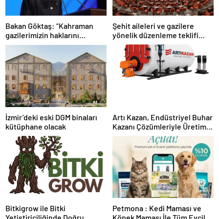
Bakan Göktaş: “Kahraman
Şehit aileleri ve gazilere
gazilerimizin haklarını
yönelik düzenleme teklifi
güçlendiren yeni bir dönemin
Meclis’te kabul edildi
kapılarını aralıyoruz”
İzmir’deki eski DGM binaları
Artı Kazan, Endüstriyel Buhar
kütüphane olacak
Kazanı Çözümleriyle Üretim
Tesislerine Verimli Sistemler
Sunuyor
Bitkigrow ile Bitki
Petmona : Kedi Maması ve
Yetiştiriciliğinde Doğru
Köpek Maması İle Tüm Evcil