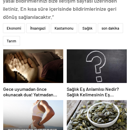
yasal bildirimlerinizi bize iletişim sayfası üzerinden
iletiniz. En kısa süre içerisinde bildirimlerinize geri
dönüş sağlanılacaktır.”
Ekonomi
İhsangazi
Kastamonu
Sağlık
son dakika
Tarım
Gece uyumadan önce
Sağlık Eş Anlamlısı Nedir?
okunacak dua! Yatmadan
Sağlık Kelimesinin Eş
önce okunacak dualar!
Anlamlıları Nelerdir?
Uyumak için hangi dua?