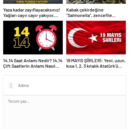
Yaza kadar zayıflayacaksınız!
Kabak çekirdeğine
Yağları cayır cayır yakıyor,
“Salmonella”, zencefile
karnı dümdüz yapıyor! Diyet
“Bacillus cereus” nasıl
kabak çorbası tarifi ve püf
bulaşıyor?
noktaları!
14.14 Saat Anlamı Nedir? 14.14
19 MAYIS ŞİİRLERİ: Yeni, uzun,
Çift Saatlerin Anlamı Nasıl
kısa 1, 2, 3 kıtalık Atatürk’ü
Yorumlanır?
Anma Gençlik ve Spor
Bayramı şiirleri…