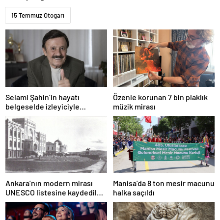
15 Temmuz Otogarı
Selami Şahin’in hayatı
Özenle korunan 7 bin plaklık
belgeselde izleyiciyle
müzik mirası
buluşacak
Ankara’nın modern mirası
Manisa’da 8 ton mesir macunu
UNESCO listesine kaydedildi;
halka saçıldı
Türkiye’nin listedeki varlık
sayısı 80 oldu