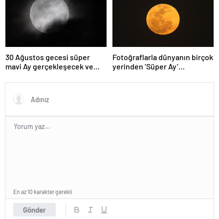
30 Ağustos gecesi süper
Fotoğraflarla dünyanın birçok
mavi Ay gerçekleşecek ve
yerinden ‘Süper Ay’
aynı ayda ikinci kez dolunay
manzaraları
olacak
En az 10 karakter gerekli
Gönder