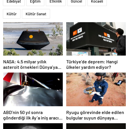
Edebiyat
Eğitim
Etkinlik
Güncel
Kocaeli
Kültür
Kültür Sanat
NASA: 4.5 milyar yıllık
Türkiye’de deprem: Hangi
asteroit örnekleri Dünya’ya
ülkeler yardım ediyor?
getirildi; yaşamın
başlangıcına ışık tutabilir
ABD’nin 50 yıl sonra
Ryugu görevinde elde edilen
gönderdiği ilk Ay’a iniş aracı
bulgular suyun dünyaya
Peregrine atmosferde
asteroitlerce getirilmiş
yanarak denize düştü
olabileceğini gösteriyor