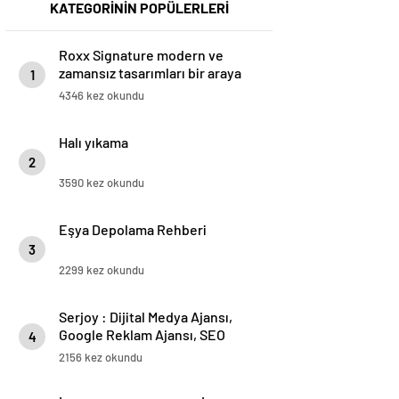
KATEGORİNİN POPÜLERLERİ
Roxx Signature modern ve
zamansız tasarımları bir araya
1
getiriyor
4346 kez okundu
Halı yıkama
2
3590 kez okundu
Eşya Depolama Rehberi
3
2299 kez okundu
Serjoy : Dijital Medya Ajansı,
Google Reklam Ajansı, SEO
4
Ajansı ve Web Tasarım Ajansı
2156 kez okundu