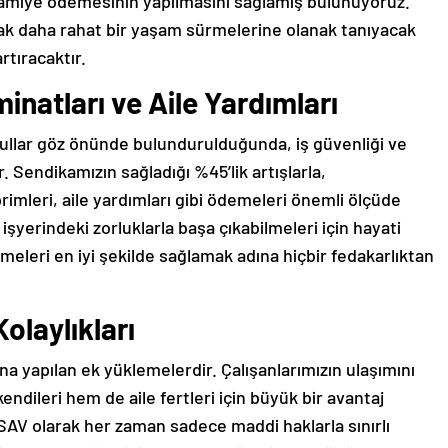
ramiye ödemesinin yapılmasını sağlamış bulunuyoruz.
ak daha rahat bir yaşam sürmelerine olanak tanıyacak
rtıracaktır.
minatları ve Aile Yardımları
şullar göz önünde bulundurulduğunda, iş güvenliği ve
 Sendikamızın sağladığı %45’lik artışlarla,
 primleri, aile yardımları gibi ödemeleri önemli ölçüde
n işyerindeki zorluklarla başa çıkabilmeleri için hayati
rmeleri en iyi şekilde sağlamak adına hiçbir fedakarlıktan
olaylıkları
ına yapılan ek yüklemelerdir. Çalışanlarımızın ulaşımını
ndileri hem de aile fertleri için büyük bir avantaj
SAV olarak her zaman sadece maddi haklarla sınırlı