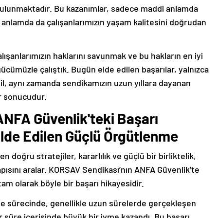
 bulunmaktadır. Bu kazanımlar, sadece maddi anlamda
k anlamda da çalışanlarımızın yaşam kalitesini doğrudan
ışanlarımızın haklarını savunmak ve bu hakların en iyi
ücümüzle çalıştık. Bugün elde edilen başarılar, yalnızca
il, aynı zamanda sendikamızın uzun yıllara dayanan
ir sonucudur.
NFA Güvenlik'teki Başarı
Elde Edilen Güçlü Örgütlenme
doğru stratejiler, kararlılık ve güçlü bir birliktelik,
apısını aralar. KORSAV Sendikası’nın ANFA Güvenlik’te
am olarak böyle bir başarı hikayesidir.
 sürecinde, genellikle uzun sürelerde gerçekleşen
r süre içerisinde büyük bir ivme kazandı. Bu başarı,