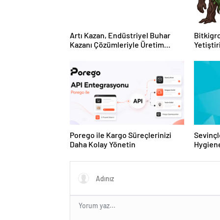
Artı Kazan, Endüstriyel Buhar
Bitkigro
Kazanı Çözümleriyle Üretim
Yetişti
Tesislerine Verimli Sistemler
ve Ürün
Sunuyor
Porego ile Kargo Süreçlerinizi
Sevinçl
Daha Kolay Yönetin
Hygiene
Turkey