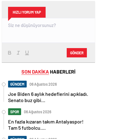
HIZLI YORUM YAP
GÖNDER
SON DAKİKA
HABERLERİ
GÜNDEM
06 Ağustos 2026
Joe Biden 6 aylık hedeflerini açıkladı.
Senato buz gibi…
SPOR
06 Ağustos 2026
En fazla kızaran takım Antalyaspor!
Tam 5 futbolcu….