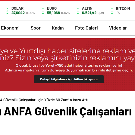
DOLAR
EURO
ALTIN
BITCOIN
47,6042
55,1068
6.521,42
%
0.05%
0.14%
0,39
Ekonomi
Spor
Kadın
Foto Galeri
Videolar
Güvenlik Çalışanları İçin Yüzde 60 Zam’ a İmza Attı
ANFA Güvenlik Çalışanları 