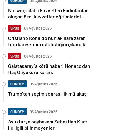
GÜNDEM
06 Ağustos 2026
Norweç silahlı kuvvetleri kadınlardan
oluşan özel kuvvetler eğitimlerini
başlattı.
SPOR
06 Ağustos 2026
Cristiano Ronaldo’nun akıllara zarar
tüm kariyerinin istatistiğini çıkardık !
SPOR
06 Ağustos 2026
Galatasaray’a kötü haber! Monaco’dan
flaş Onyekuru kararı.
GÜNDEM
06 Ağustos 2026
Trump’tan seçim sonrası ilk mülakat
GÜNDEM
06 Ağustos 2026
Avusturya başbakanı Sebastian Kurz
ile ilgili bilinmeyenler