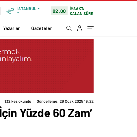
İMSAK'A
İSTANBUL
02:00
KALAN SÜRE
°
Yazarlar
Gazeteler
132 kez okundu
|
Güncelleme: 29 Ocak 2025 19:22
İçin Yüzde 60 Zam’