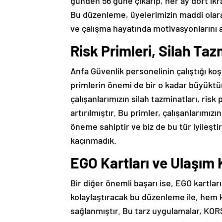
günden 56 güne çıkarıp, her ay dört ik
Bu düzenleme, üyelerimizin maddi olar
ve çalışma hayatında motivasyonlarını a
Risk Primleri, Silah Taz
Anfa Güvenlik personelinin çalıştığı ko
primlerin önemi de bir o kadar büyüktür.
çalışanlarımızın silah tazminatları, risk
artırılmıştır. Bu primler, çalışanlarımızı
öneme sahiptir ve biz de bu tür iyileşti
kaçınmadık.
EGO Kartları ve Ulaşım K
Bir diğer önemli başarı ise, EGO kartlar
kolaylaştıracak bu düzenleme ile, hem ke
sağlanmıştır. Bu tarz uygulamalar, KOR