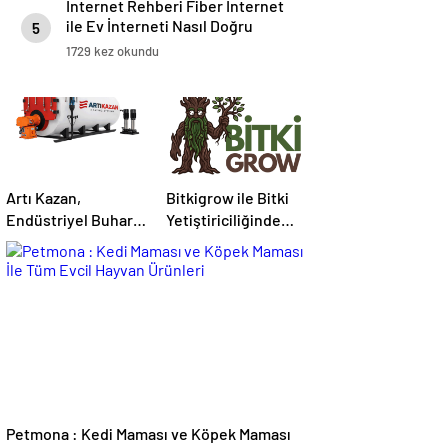
İnternet Rehberi Fiber İnternet
ile Ev İnterneti Nasıl Doğru
5
Seçilir
1729 kez okundu
Artı Kazan,
Bitkigrow ile Bitki
Endüstriyel Buhar
Yetiştiriciliğinde
Kazanı
Doğru Ekipman ve
Çözümleriyle
Ürün Seçimi
Üretim Tesislerine
Verimli Sistemler
Sunuyor
Petmona : Kedi Maması ve Köpek Maması