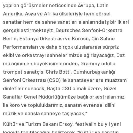
yapılan görüşmeler neticesinde Avrupa, Latin
Amerika, Asya ve Afrika ülkeleriyle hem görsel
sanatlar hem de sahne sanatları alanlarında iş birlikleri
gerçekleştirmekteyiz. Deutsches Senfoni-Orkestra
Berlin, Estonya Orkestrası ve Korosu, Çin Sahne
Performansları ve daha birçok uluslararası sürpriz
ekibi ve orkestrayı sahnelerimizde ağırlayacağız. Caz
müziğinin en büyük isimlerinden, Grammy ödüllü
trompet sanatçısı Chris Botti, Cumhurbaşkanlığı
Senfoni Orkestrası (CSO) ile sanatseverlere muazzam
dinletiler sunacak. Başta CSO olmak üzere, Güzel
Sanatlar Genel Müdürlüğümüze bağlı orkestralarımız
ile koro ve topluluklarımız, sanatın evrensel dilini
müzik ve dansla sahneye taşıyacak.”
Kültür ve Turizm Bakanı Ersoy, festivalin bu yıl yeni
logoyla tanıtılacağını belirterek, “Kültür ve sanatın