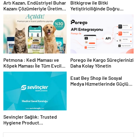
Artı Kazan, Endüstriyel Buhar
Bitkigrow ile Bitki
Kazanı Çözümleriyle Üretim
Yetiştiriciliğinde Doğru
Tesislerine Verimli Sistemler
Ekipman ve Ürün Seçimi
Sunuyor
Petmona : Kedi Maması ve
Porego ile Kargo Süreçlerinizi
Köpek Maması İle Tüm Evcil
Daha Kolay Yönetin
Hayvan Ürünleri
Esat Bey Shop ile Sosyal
Medya Hizmetlerinde Güçlü
Panel Deneyimi
Sevinçler Sağlık: Trusted
Hygiene Product
Manufacturer in Turkey