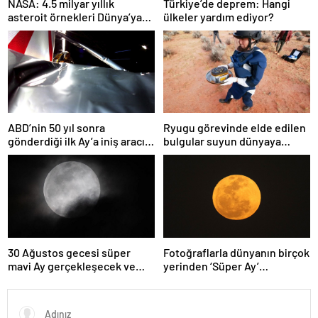
NASA: 4.5 milyar yıllık
Türkiye’de deprem: Hangi
asteroit örnekleri Dünya’ya
ülkeler yardım ediyor?
getirildi; yaşamın
başlangıcına ışık tutabilir
ABD’nin 50 yıl sonra
Ryugu görevinde elde edilen
gönderdiği ilk Ay’a iniş aracı
bulgular suyun dünyaya
Peregrine atmosferde
asteroitlerce getirilmiş
yanarak denize düştü
olabileceğini gösteriyor
30 Ağustos gecesi süper
Fotoğraflarla dünyanın birçok
mavi Ay gerçekleşecek ve
yerinden ‘Süper Ay’
aynı ayda ikinci kez dolunay
manzaraları
olacak