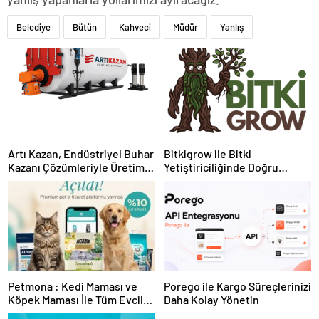
Belediye
Bütün
Kahveci
Müdür
Yanlış
Artı Kazan, Endüstriyel Buhar
Bitkigrow ile Bitki
Kazanı Çözümleriyle Üretim
Yetiştiriciliğinde Doğru
Tesislerine Verimli Sistemler
Ekipman ve Ürün Seçimi
Sunuyor
Petmona : Kedi Maması ve
Porego ile Kargo Süreçlerinizi
Köpek Maması İle Tüm Evcil
Daha Kolay Yönetin
Hayvan Ürünleri