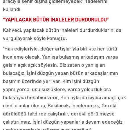
aracıyla şehir dışına gidilemeyecek” ifadelerini
kullandı.
“YAPILACAK BÜTÜN İHALELER DURDURULDU”
Kahveci, yapılacak bütün ihaleleri durdurduklarını da
vurgulayarak şöyle konuştu:
“Hak edişleriyle, değer artışlarıyla birlikte her türlü
inceleme olacak. Yanlışa bulaşmış arkadaşım varsa
gelsin açık açık söylesin. Biz zaten o yanlışları
bulacağız. İşini düzgün yapan bütün arkadaşlarımın
başımın üzerinde yeri var. Kim işini düzgün
yapmıyorsa, usulsüzlüklere, varsa yolsuzluklara
bulaştıysa hesabını verir. Son aylarda siyasi amaçlı çok
ciddi alımlar olmuş. Bakılacak, incelenecek. Gerekli
görüldüğü takdirde çalıştırılır, gerekli görülmezse
çalıştırılmaz. İşini düzgün yapanlarla devam edeceğiz,
yanlış yapanlarla yollarımızı ayıracağız.”