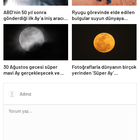
ABD’nin 50 yıl sonra
Ryugu görevinde elde edilen
gönderdiği ilk Ay’a iniş aracı
bulgular suyun dünyaya
Peregrine atmosferde
asteroitlerce getirilmiş
yanarak denize düştü
olabileceğini gösteriyor
30 Ağustos gecesi süper
Fotoğraflarla dünyanın birçok
mavi Ay gerçekleşecek ve
yerinden ‘Süper Ay’
aynı ayda ikinci kez dolunay
manzaraları
olacak