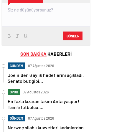
GÖNDER
SON DAKİKA
HABERLERİ
GÜNDEM
07 Ağustos 2026
Joe Biden 6 aylık hedeflerini açıkladı.
Senato buz gibi…
SPOR
07 Ağustos 2026
En fazla kızaran takım Antalyaspor!
Tam 5 futbolcu….
GÜNDEM
07 Ağustos 2026
Norweç silahlı kuvvetleri kadınlardan