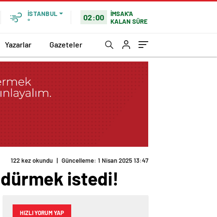
İMSAK'A
İSTANBUL
02:00
KALAN SÜRE
°
Yazarlar
Gazeteler
122 kez okundu
|
Güncelleme: 1 Nisan 2025 13:47
ldürmek istedi!
HIZLI YORUM YAP