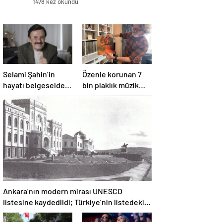
1478 kez okundu
Selami Şahin’in
Özenle korunan 7
hayatı belgeselde
bin plaklık müzik
izleyiciyle
mirası
buluşacak
Ankara’nın modern mirası UNESCO
listesine kaydedildi; Türkiye’nin listedeki
varlık sayısı 80 oldu