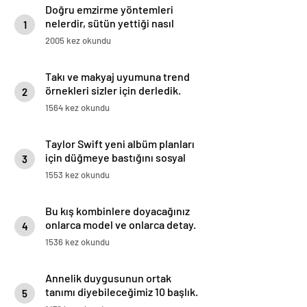
Doğru emzirme yöntemleri
nelerdir, sütün yettiği nasıl
1
anlaşılır?
2005 kez okundu
Takı ve makyaj uyumuna trend
örnekleri sizler için derledik.
2
1564 kez okundu
Taylor Swift yeni albüm planları
için düğmeye bastığını sosyal
3
medyadan duyurdu!
1553 kez okundu
Bu kış kombinlere doyacağınız
onlarca model ve onlarca detay.
4
1536 kez okundu
Annelik duygusunun ortak
tanımı diyebileceğimiz 10 başlık.
5