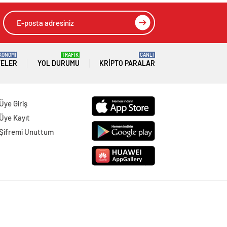
KONOMİ
TRAFİK
CANLI
TELER
YOL DURUMU
KRIPTO PARALAR
Üye Giriş
Üye Kayıt
Şifremi Unuttum