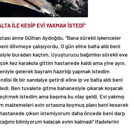
TA İLE KESİP EVİ YAKMAK İSTEDİ”
astası anne Gülhan Aydoğdu, “Bana sürekli işkenceler
eni dövmeye çalışıyordu. O gün eline balta aldı beni
siyle buradan kaçtım. Uyuşturucu bağımlısı sürekli eve
n çok kez karakola gittim hastanede kaldı ama yine aynı.
niyle gelerek bayram hazırlığı yapmak istedim
si ilk bir sandalye getirdi eline ip ve balta aldı beni
ledi. Ben tuvalete gitme bahanesiyle çıkarak koşarak
eçirmek istedim ama başıma bu olay geldi. Evi yakmış
m malzemeleri evin ortasına koymuş planı beni keserek
 hastanede çıksın istemiyorum daha öncede beni darp
cağımı bilmiyorum kalacak evim kalmadı” ifadelerini