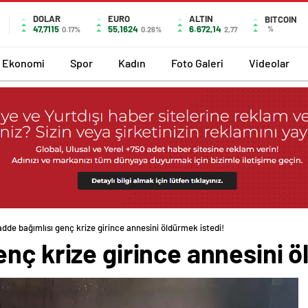
DOLAR
EURO
ALTIN
BITCOIN
47,7115
55,1624
6.672,14
%
0.17%
0.26%
2,77
Ekonomi
Spor
Kadın
Foto Galeri
Videolar
dde bağımlısı genç krize girince annesini öldürmek istedi!
nç krize girince annesini ö