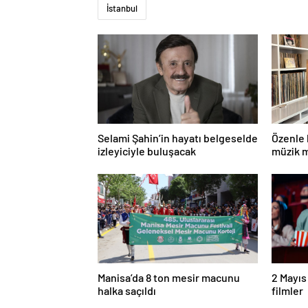
İstanbul
Selami Şahin’in hayatı belgeselde
Özenle 
izleyiciyle buluşacak
müzik m
Manisa’da 8 ton mesir macunu
2 Mayıs
halka saçıldı
filmler