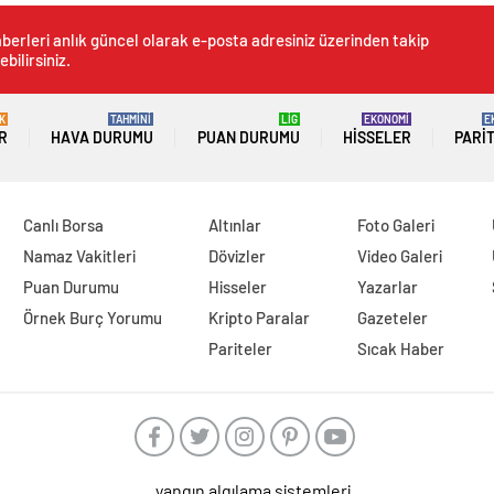
berleri anlık güncel olarak e-posta adresiniz üzerinden takip
ebilirsiniz.
K
TAHMİNİ
LİG
EKONOMİ
E
R
HAVA DURUMU
PUAN DURUMU
HISSELER
PARI
Canlı Borsa
Altınlar
Foto Galeri
Namaz Vakitleri
Dövizler
Video Galeri
Puan Durumu
Hisseler
Yazarlar
Örnek Burç Yorumu
Kripto Paralar
Gazeteler
Pariteler
Sıcak Haber
yangın algılama sistemleri