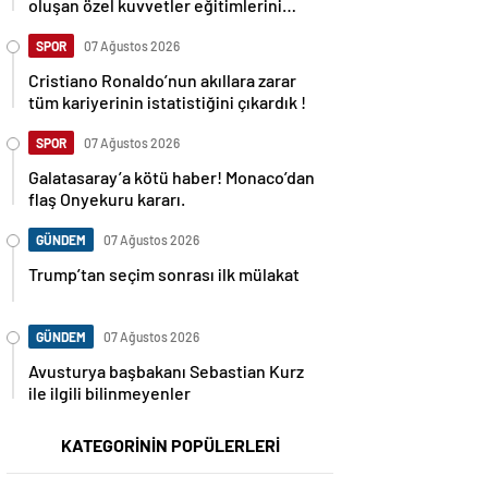
oluşan özel kuvvetler eğitimlerini
başlattı.
SPOR
07 Ağustos 2026
Cristiano Ronaldo’nun akıllara zarar
tüm kariyerinin istatistiğini çıkardık !
SPOR
07 Ağustos 2026
Galatasaray’a kötü haber! Monaco’dan
flaş Onyekuru kararı.
GÜNDEM
07 Ağustos 2026
Trump’tan seçim sonrası ilk mülakat
GÜNDEM
07 Ağustos 2026
Avusturya başbakanı Sebastian Kurz
ile ilgili bilinmeyenler
KATEGORİNİN POPÜLERLERİ