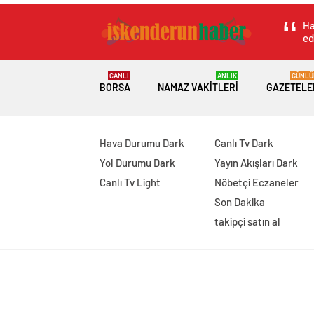
Ha
ed
CANLI
ANLIK
GÜNLÜ
BORSA
NAMAZ VAKITLERI
GAZETELE
Hava Durumu Dark
Canlı Tv Dark
Yol Durumu Dark
Yayın Akışları Dark
Canlı Tv Light
Nöbetçi Eczaneler
Son Dakika
takipçi satın al