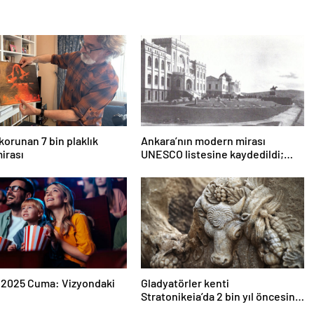
korunan 7 bin plaklık
Ankara’nın modern mirası
irası
UNESCO listesine kaydedildi;
Türkiye’nin listedeki varlık sayısı
80 oldu
 2025 Cuma: Vizyondaki
Gladyatörler kenti
Stratonikeia’da 2 bin yıl öncesine
ait girlandlı lahit bulundu