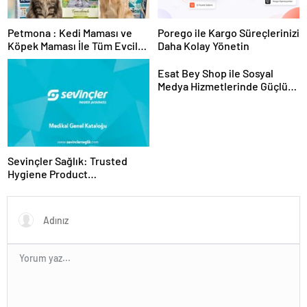
Petmona : Kedi Maması ve
Porego ile Kargo Süreçlerinizi
Köpek Maması İle Tüm Evcil
Daha Kolay Yönetin
Hayvan Ürünleri
Esat Bey Shop ile Sosyal
Medya Hizmetlerinde Güçlü
Panel Deneyimi
Sevinçler Sağlık: Trusted
Hygiene Product
Manufacturer in Turkey