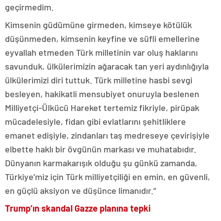
geçirmedim.
Kimsenin güdümüne girmeden, kimseye kötülük
düşünmeden, kimsenin keyfine ve süfli emellerine
eyvallah etmeden Türk milletinin var oluş haklarını
savunduk, ülkülerimizin ağaracak tan yeri aydınlığıyla
ülkülerimizi diri tuttuk. Türk milletine hasbi sevgi
besleyen, hakikatli mensubiyet onuruyla beslenen
Milliyetçi-Ülkücü Hareket tertemiz fikriyle, pirüpak
mücadelesiyle, fidan gibi evlatlarını şehitliklere
emanet edişiyle, zindanları taş medreseye çevirişiyle
elbette haklı bir övgünün markası ve muhatabıdır.
Dünyanın karmakarışık olduğu şu günkü zamanda,
Türkiye’miz için Türk milliyetçiliği en emin, en güvenli,
en güçlü aksiyon ve düşünce limanıdır.”
Trump’ın skandal Gazze planına tepki