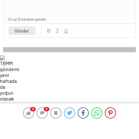
En az 10 karakter gerekli
Gönder
104 okunma
0
0
0
0
TBMM gündemi yeni haftada da yoğun
olacak
9 Şubat 2025 14:59
ABONE OL
News