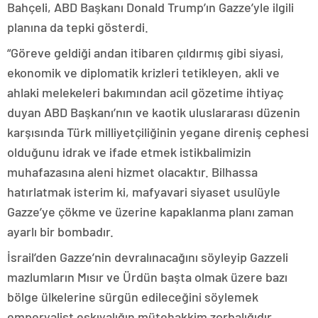
Bahçeli, ABD Başkanı Donald Trump’ın Gazze’yle ilgili
planına da tepki gösterdi.
“Göreve geldiği andan itibaren çıldırmış gibi siyasi,
ekonomik ve diplomatik krizleri tetikleyen, akli ve
ahlaki melekeleri bakımından acil gözetime ihtiyaç
duyan ABD Başkanı’nın ve kaotik uluslararası düzenin
karşısında Türk milliyetçiliğinin yegane direniş cephesi
olduğunu idrak ve ifade etmek istikbalimizin
muhafazasına aleni hizmet olacaktır. Bilhassa
hatırlatmak isterim ki, mafyavari siyaset usulüyle
Gazze’ye çökme ve üzerine kapaklanma planı zaman
ayarlı bir bombadır.
İsrail’den Gazze’nin devralınacağını söyleyip Gazzeli
mazlumların Mısır ve Ürdün başta olmak üzere bazı
bölge ülkelerine sürgün edileceğini söylemek
emperyalist eşkıyalığın mütehakkim zorbalığıdır.