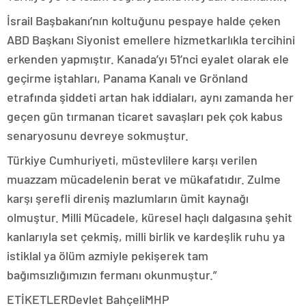
İsrail Başbakanı’nın koltuğunu pespaye halde çeken
ABD Başkanı Siyonist emellere hizmetkarlıkla tercihini
erkenden yapmıştır. Kanada’yı 51’nci eyalet olarak ele
geçirme iştahları, Panama Kanalı ve Grönland
etrafında şiddeti artan hak iddiaları, aynı zamanda her
geçen gün tırmanan ticaret savaşları pek çok kabus
senaryosunu devreye sokmuştur.
Türkiye Cumhuriyeti, müstevlilere karşı verilen
muazzam mücadelenin berat ve mükafatıdır. Zulme
karşı şerefli direniş mazlumların ümit kaynağı
olmuştur. Milli Mücadele, küresel haçlı dalgasına şehit
kanlarıyla set çekmiş, milli birlik ve kardeşlik ruhu ya
istiklal ya ölüm azmiyle pekişerek tam
bağımsızlığımızın fermanı okunmuştur.”
ETİKETLERDevlet BahçeliMHP