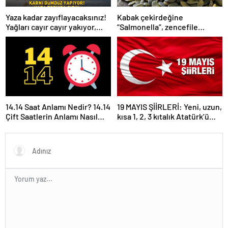
Yaza kadar zayıflayacaksınız!
Kabak çekirdeğine
Yağları cayır cayır yakıyor,
“Salmonella”, zencefile
karnı dümdüz yapıyor! Diyet
“Bacillus cereus” nasıl
kabak çorbası tarifi ve püf
bulaşıyor?
noktaları!
14.14 Saat Anlamı Nedir? 14.14
19 MAYIS ŞİİRLERİ: Yeni, uzun,
Çift Saatlerin Anlamı Nasıl
kısa 1, 2, 3 kıtalık Atatürk’ü
Yorumlanır?
Anma Gençlik ve Spor
Bayramı şiirleri…