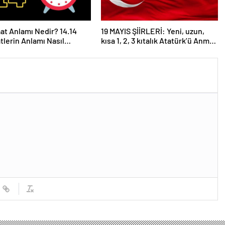
aat Anlamı Nedir? 14.14
19 MAYIS ŞİİRLERİ: Yeni, uzun,
atlerin Anlamı Nasıl
kısa 1, 2, 3 kıtalık Atatürk’ü Anma
anır?
Gençlik ve Spor Bayramı şiirleri…