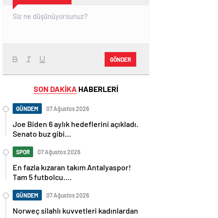
GÖNDER
SON DAKİKA
HABERLERİ
GÜNDEM
07 Ağustos 2026
Joe Biden 6 aylık hedeflerini açıkladı.
Senato buz gibi…
SPOR
07 Ağustos 2026
En fazla kızaran takım Antalyaspor!
Tam 5 futbolcu….
GÜNDEM
07 Ağustos 2026
Norweç silahlı kuvvetleri kadınlardan