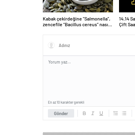
Kabak çekirdeğine “Salmonella”,
14.14 S
zencefile “Bacillus cereus” nasıl
Çift Sa
bulaşıyor?
Yoruml
En az 10 karakter gerekli
Gönder