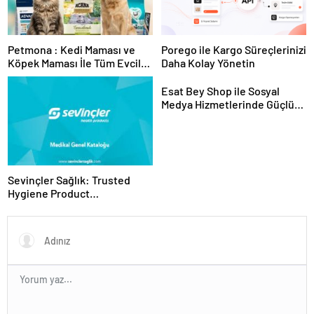
Petmona : Kedi Maması ve
Porego ile Kargo Süreçlerinizi
Köpek Maması İle Tüm Evcil
Daha Kolay Yönetin
Hayvan Ürünleri
Esat Bey Shop ile Sosyal
Medya Hizmetlerinde Güçlü
Panel Deneyimi
Sevinçler Sağlık: Trusted
Hygiene Product
Manufacturer in Turkey