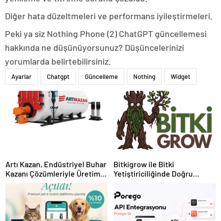
Diğer hata düzeltmeleri ve performans iyileştirmeleri.
Peki ya siz Nothing Phone (2) ChatGPT güncellemesi
hakkında ne düşünüyorsunuz? Düşüncelerinizi
yorumlarda belirtebilirsiniz.
Ayarlar
Chatgpt
Güncelleme
Nothing
Widget
Artı Kazan, Endüstriyel Buhar
Bitkigrow ile Bitki
Kazanı Çözümleriyle Üretim
Yetiştiriciliğinde Doğru
Tesislerine Verimli Sistemler
Ekipman ve Ürün Seçimi
Sunuyor