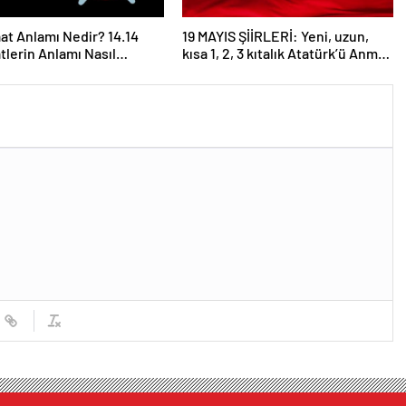
aat Anlamı Nedir? 14.14
19 MAYIS ŞİİRLERİ: Yeni, uzun,
atlerin Anlamı Nasıl
kısa 1, 2, 3 kıtalık Atatürk’ü Anma
anır?
Gençlik ve Spor Bayramı şiirleri…