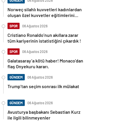
GÜNDEM
06 Ağustos 2026
Norweç silahlı kuvvetleri kadınlardan
oluşan özel kuvvetler eğitimlerini
başlattı.
SPOR
06 Ağustos 2026
Cristiano Ronaldo’nun akıllara zarar
tüm kariyerinin istatistiğini çıkardık !
SPOR
06 Ağustos 2026
Galatasaray’a kötü haber! Monaco’dan
flaş Onyekuru kararı.
GÜNDEM
06 Ağustos 2026
Trump’tan seçim sonrası ilk mülakat
GÜNDEM
06 Ağustos 2026
Avusturya başbakanı Sebastian Kurz
ile ilgili bilinmeyenler