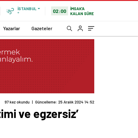
İMSAK'A
İSTANBUL
02:00
KALAN SÜRE
°
Yazarlar
Gazeteler
97 kez okundu
|
Güncelleme: 25 Aralık 2024 14:52
imi ve egzersiz’