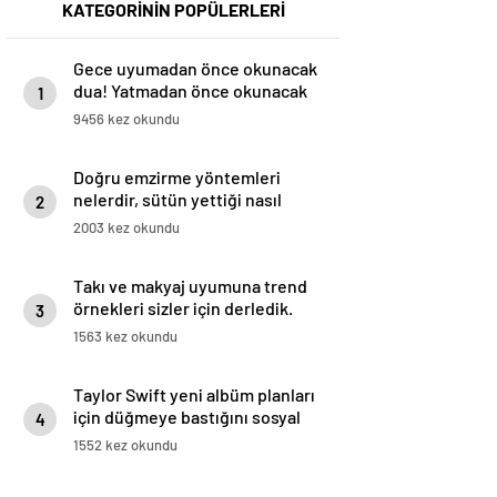
KATEGORİNİN POPÜLERLERİ
Gece uyumadan önce okunacak
dua! Yatmadan önce okunacak
1
dualar! Uyumak için hangi dua?
9456 kez okundu
Doğru emzirme yöntemleri
nelerdir, sütün yettiği nasıl
2
anlaşılır?
2003 kez okundu
Takı ve makyaj uyumuna trend
örnekleri sizler için derledik.
3
1563 kez okundu
Taylor Swift yeni albüm planları
için düğmeye bastığını sosyal
4
medyadan duyurdu!
1552 kez okundu