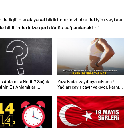
le ilgili olarak yasal bildirimlerinizi bize iletişim sayfası
de bildirimlerinize geri dönüş sağlanılacaktır.”
Eş Anlamlısı Nedir? Sağlık
Yaza kadar zayıflayacaksınız!
inin Eş Anlamlıları
Yağları cayır cayır yakıyor, karnı
r?
dümdüz yapıyor! Diyet kabak
çorbası tarifi ve püf noktaları!