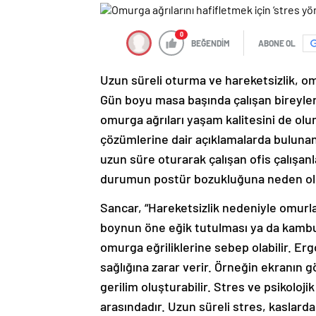
0
BEĞENDİM
ABONE OL
Uzun süreli oturma ve hareketsizlik, om
Gün boyu masa başında çalışan bireyleri
omurga ağrıları yaşam kalitesini de olu
çözümlerine dair açıklamalarda bulunan
uzun süre oturarak çalışan ofis çalışanl
durumun postür bozukluğuna neden ol
Sancar, “Hareketsizlik nedeniyle omurla
boynun öne eğik tutulması ya da kamb
omurga eğriliklerine sebep olabilir. 
sağlığına zarar verir. Örneğin ekranın 
gerilim oluşturabilir. Stres ve psikoloji
arasındadır. Uzun süreli stres, kaslard