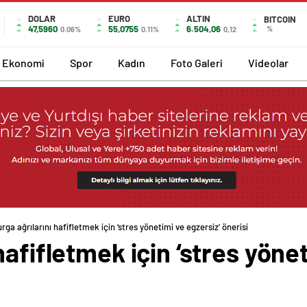
DOLAR
EURO
ALTIN
BITCOIN
47,5960
55,0755
6.504,06
%
0.06%
0.11%
0,12
Ekonomi
Spor
Kadın
Foto Galeri
Videolar
ga ağrılarını hafifletmek için ‘stres yönetimi ve egzersiz’ önerisi
afifletmek için ‘stres yönet