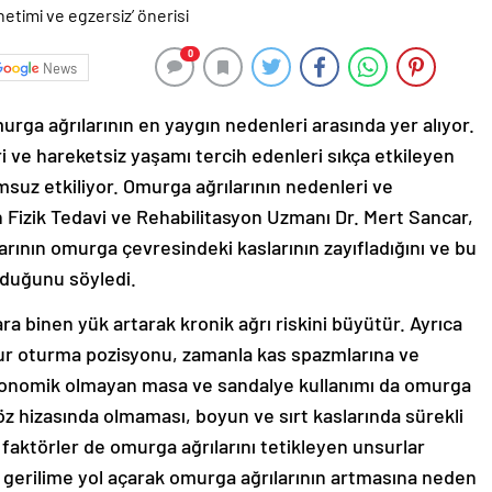
0
News
urga ağrılarının en yaygın nedenleri arasında yer alıyor.
 ve hareketsiz yaşamı tercih edenleri sıkça etkileyen
msuz etkiliyor. Omurga ağrılarının nedenleri ve
 Fizik Tedavi ve Rehabilitasyon Uzmanı Dr. Mert Sancar,
arının omurga çevresindeki kaslarının zayıfladığını ve bu
duğunu söyledi.
ra binen yük artarak kronik ağrı riskini büyütür. Ayrıca
ur oturma pozisyonu, zamanla kas spazmlarına ve
Ergonomik olmayan masa ve sandalye kullanımı da omurga
göz hizasında olmaması, boyun ve sırt kaslarında sürekli
k faktörler de omurga ağrılarını tetikleyen unsurlar
a gerilime yol açarak omurga ağrılarının artmasına neden