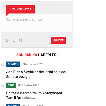
HIZLI YORUM YAP
GÖNDER
SON DAKİKA
HABERLERİ
GÜNDEM
06 Ağustos 2026
Joe Biden 6 aylık hedeflerini açıkladı.
Senato buz gibi…
SPOR
06 Ağustos 2026
En fazla kızaran takım Antalyaspor!
Tam 5 futbolcu….