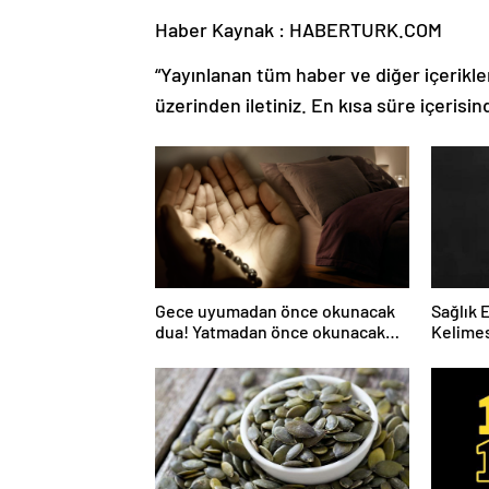
Haber Kaynak : HABERTURK.COM
“Yayınlanan tüm haber ve diğer içerikler i
üzerinden iletiniz. En kısa süre içerisin
Gece uyumadan önce okunacak
Sağlık 
dua! Yatmadan önce okunacak
Kelimes
dualar! Uyumak için hangi dua?
Nelerdi