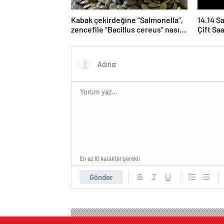
Kabak çekirdeğine “Salmonella”,
14.14 S
zencefile “Bacillus cereus” nasıl
Çift Sa
bulaşıyor?
Yoruml
En az 10 karakter gerekli
Gönder