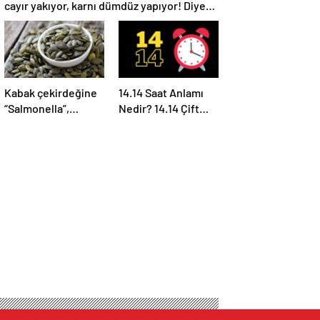
cayır yakıyor, karnı dümdüz yapıyor! Diyet
kabak çorbası tarifi ve püf noktaları!
Kabak çekirdeğine
14.14 Saat Anlamı
“Salmonella”,
Nedir? 14.14 Çift
zencefile “Bacillus
Saatlerin Anlamı
cereus” nasıl
Nasıl Yorumlanır?
bulaşıyor?