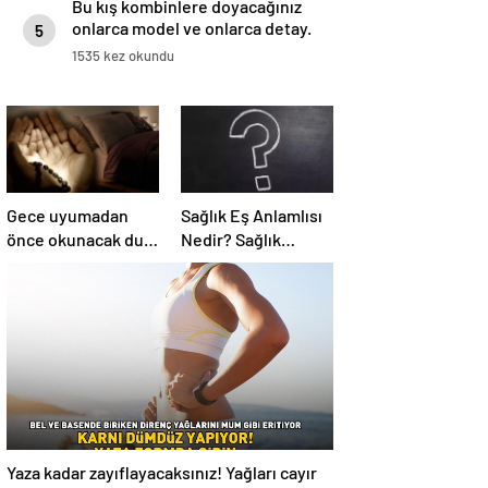
Bu kış kombinlere doyacağınız
onlarca model ve onlarca detay.
5
1535 kez okundu
Gece uyumadan
Sağlık Eş Anlamlısı
önce okunacak dua!
Nedir? Sağlık
Yatmadan önce
Kelimesinin Eş
okunacak dualar!
Anlamlıları
Uyumak için hangi
Nelerdir?
dua?
Yaza kadar zayıflayacaksınız! Yağları cayır