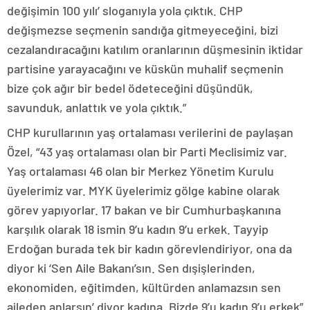
değişimin 100 yılı’ sloganıyla yola çıktık. CHP
değişmezse seçmenin sandığa gitmeyeceğini, bizi
cezalandıracağını katılım oranlarının düşmesinin iktidar
partisine yarayacağını ve küskün muhalif seçmenin
bize çok ağır bir bedel ödeteceğini düşündük,
savunduk, anlattık ve yola çıktık.”
CHP kurullarının yaş ortalaması verilerini de paylaşan
Özel, “43 yaş ortalaması olan bir Parti Meclisimiz var.
Yaş ortalaması 46 olan bir Merkez Yönetim Kurulu
üyelerimiz var. MYK üyelerimiz gölge kabine olarak
görev yapıyorlar. 17 bakan ve bir Cumhurbaşkanına
karşılık olarak 18 ismin 9’u kadın 9’u erkek. Tayyip
Erdoğan burada tek bir kadın görevlendiriyor, ona da
diyor ki ‘Sen Aile Bakanı’sın. Sen dışişlerinden,
ekonomiden, eğitimden, kültürden anlamazsın sen
aileden anlarsın’ diyor kadına. Bizde 9’u kadın 9’u erkek”