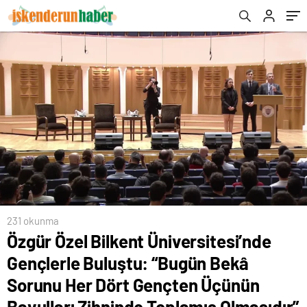
Dört Gençten Üçünün Bavulları Zihninde
Toplamış Olmasıdır”
231 okunma
Özgür Özel Bilkent Üniversitesi’nde
Gençlerle Buluştu: “Bugün Bekâ
Sorunu Her Dört Gençten Üçünün
Bavulları Zihninde Toplamış Olmasıdır”