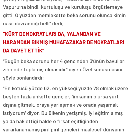
Vapuru’na bindi, kurtuluşu ve kuruluşu örgütlemeye
gitti. O yüzden memlekette beka sorunu olunca kimin
nasıl davrandığı belli” dedi.
“KÜRT DEMOKRATLARI DA, YALANDAN VE
HARAMDAN BIKMIŞ MUHAFAZAKAR DEMOKRATLARI
DA DAVET ETTİK”
“Bugün beka sorunu her 4 gencinden 3’ünün bavulları
zihninde toplamış olmasıdır” diyen Özel konuşmasını
şöyle sonlandırdı:
“En kötüsü yüzde 62, en yükseği yüzde 78 olmak üzere
beşten fazla ankette gençler, ‘imkanım olursa yurt
dışına gitmek, oraya yerleşmek ve orada yaşamak
istiyorum’ diyor. Bu ülkenin yetişmiş, iyi eğitim almış
ya da hak ettiği halde o fırsat eşitliğinden
yararlanamamış pırıl pırıl gençleri maalesef dünyanın