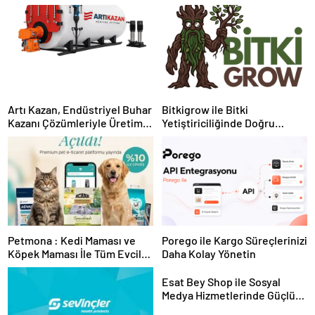
Artı Kazan, Endüstriyel Buhar
Bitkigrow ile Bitki
Kazanı Çözümleriyle Üretim
Yetiştiriciliğinde Doğru
Tesislerine Verimli Sistemler
Ekipman ve Ürün Seçimi
Sunuyor
Petmona : Kedi Maması ve
Porego ile Kargo Süreçlerinizi
Köpek Maması İle Tüm Evcil
Daha Kolay Yönetin
Hayvan Ürünleri
Esat Bey Shop ile Sosyal
Medya Hizmetlerinde Güçlü
Panel Deneyimi