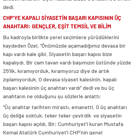
dedi.
CHP’YE KAPALI SİYASETİN BAŞARI KAPISININ ÜÇ
ANAHTARI: GENÇLER, EŞİT TEMSİL VE BİLİM
Bu kadroyla birlikte yerel seçimlere yürüdüklerini
kaydeden Özel, “Önümüzde açamadığımız devasa bir
kapı vardı kale gibi. Siyasetin başarı kapısı bize
kapalıydı. Bir cam tavan vardı başımızın üstünde yüzde
25’lik, kıramıyorduk, kıramıyoruz diye de artık
zıplamıyorduk. O devasa siyaset kalesinin, kapalı
başarı kalesinin üç anahtarı vardı” dedi ve bu üç
anahtarın ne olduğunu şu sözlerle anlattı:
“Üç anahtar tarihten mirastı, emanetti. O üç anahtarı
üç deliğe soktuk, teker teker çevirdik ve siyasetin
başarı kapısı açıldı. Bir; Cumhuriyet’i kuran Mustafa
Kemal Atatürk Cumhuriyet’i CHP’nin genel