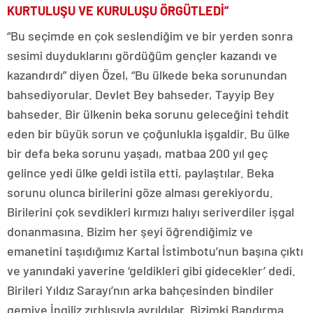
KURTULUŞU VE KURULUŞU ÖRGÜTLEDİ”
“Bu seçimde en çok seslendiğim ve bir yerden sonra
sesimi duyduklarını gördüğüm gençler kazandı ve
kazandırdı” diyen Özel, “Bu ülkede beka sorunundan
bahsediyorular. Devlet Bey bahseder, Tayyip Bey
bahseder. Bir ülkenin beka sorunu geleceğini tehdit
eden bir büyük sorun ve çoğunlukla işgaldir. Bu ülke
bir defa beka sorunu yaşadı, matbaa 200 yıl geç
gelince yedi ülke geldi istila etti, paylaştılar. Beka
sorunu olunca birilerini göze alması gerekiyordu.
Birilerini çok sevdikleri kırmızı halıyı seriverdiler işgal
donanmasına. Bizim her şeyi öğrendiğimiz ve
emanetini taşıdığımız Kartal İstimbotu’nun başına çıktı
ve yanındaki yaverine ‘geldikleri gibi gidecekler’ dedi.
Birileri Yıldız Sarayı’nın arka bahçesinden bindiler
gemiye İngiliz zırhlısıyla ayrıldılar. Bizimki Bandırma