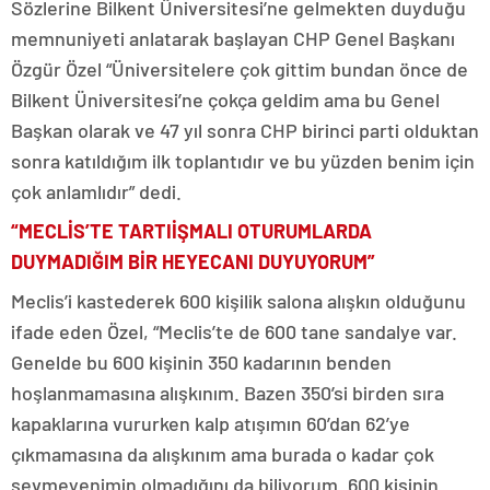
Sözlerine Bilkent Üniversitesi’ne gelmekten duyduğu
memnuniyeti anlatarak başlayan CHP Genel Başkanı
Özgür Özel “Üniversitelere çok gittim bundan önce de
Bilkent Üniversitesi’ne çokça geldim ama bu Genel
Başkan olarak ve 47 yıl sonra CHP birinci parti olduktan
sonra katıldığım ilk toplantıdır ve bu yüzden benim için
çok anlamlıdır” dedi.
“MECLİS’TE TARTIİŞMALI OTURUMLARDA
DUYMADIĞIM BİR HEYECANI DUYUYORUM”
Meclis’i kastederek 600 kişilik salona alışkın olduğunu
ifade eden Özel, “Meclis’te de 600 tane sandalye var.
Genelde bu 600 kişinin 350 kadarının benden
hoşlanmamasına alışkınım. Bazen 350’si birden sıra
kapaklarına vururken kalp atışımın 60’dan 62’ye
çıkmamasına da alışkınım ama burada o kadar çok
sevmeyenimin olmadığını da biliyorum. 600 kişinin