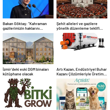
Bakan Göktaş: “Kahraman
Şehit aileleri ve gazilere
gazilerimizin haklarını
yönelik düzenleme teklifi
güçlendiren yeni bir dönemin
Meclis’te kabul edildi
kapılarını aralıyoruz”
İzmir’deki eski DGM binaları
Artı Kazan, Endüstriyel Buhar
kütüphane olacak
Kazanı Çözümleriyle Üretim
Tesislerine Verimli Sistemler
Sunuyor