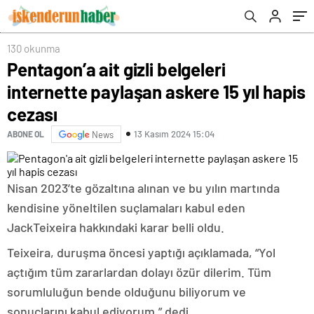
130 okunma
Pentagon’a ait gizli belgeleri
internette paylaşan askere 15 yıl hapis
cezası
13 Kasım 2024 15:04
ABONE OL
News
Nisan 2023’te gözaltına alınan ve bu yılın martında
kendisine yöneltilen suçlamaları kabul eden
Jack
Teixeira hakkındaki karar belli oldu.
Teixeira, duruşma öncesi yaptığı açıklamada, “Yol
açtığım tüm zararlardan dolayı özür dilerim. Tüm
sorumluluğun bende olduğunu biliyorum ve
sonuçlarını kabul ediyorum.” dedi.