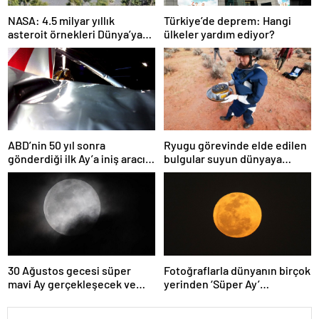
NASA: 4.5 milyar yıllık
Türkiye’de deprem: Hangi
asteroit örnekleri Dünya’ya
ülkeler yardım ediyor?
getirildi; yaşamın
başlangıcına ışık tutabilir
ABD’nin 50 yıl sonra
Ryugu görevinde elde edilen
gönderdiği ilk Ay’a iniş aracı
bulgular suyun dünyaya
Peregrine atmosferde
asteroitlerce getirilmiş
yanarak denize düştü
olabileceğini gösteriyor
30 Ağustos gecesi süper
Fotoğraflarla dünyanın birçok
mavi Ay gerçekleşecek ve
yerinden ‘Süper Ay’
aynı ayda ikinci kez dolunay
manzaraları
olacak