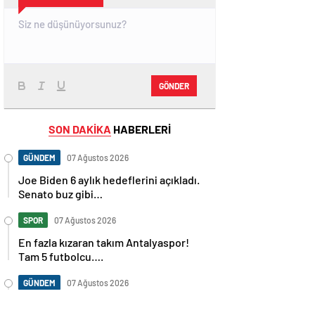
GÖNDER
SON DAKİKA
HABERLERİ
GÜNDEM
07 Ağustos 2026
Joe Biden 6 aylık hedeflerini açıkladı.
Senato buz gibi…
SPOR
07 Ağustos 2026
En fazla kızaran takım Antalyaspor!
Tam 5 futbolcu….
GÜNDEM
07 Ağustos 2026
Norweç silahlı kuvvetleri kadınlardan