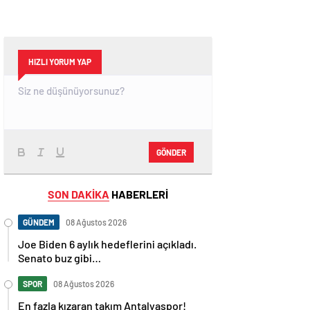
HIZLI YORUM YAP
GÖNDER
SON DAKİKA
HABERLERİ
GÜNDEM
08 Ağustos 2026
Joe Biden 6 aylık hedeflerini açıkladı.
Senato buz gibi…
SPOR
08 Ağustos 2026
En fazla kızaran takım Antalyaspor!