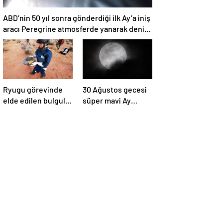
ABD’nin 50 yıl sonra gönderdiği ilk Ay’a iniş
aracı Peregrine atmosferde yanarak denize
düştü
Ryugu görevinde
30 Ağustos gecesi
elde edilen bulgular
süper mavi Ay
suyun dünyaya
gerçekleşecek ve
asteroitlerce
aynı ayda ikinci kez
getirilmiş
dolunay olacak
olabileceğini
gösteriyor