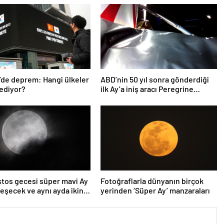
’de deprem: Hangi ülkeler
ABD’nin 50 yıl sonra gönderdiği
ediyor?
ilk Ay’a iniş aracı Peregrine
atmosferde yanarak denize
düştü
tos gecesi süper mavi Ay
Fotoğraflarla dünyanın birçok
eşecek ve aynı ayda ikinci
yerinden ‘Süper Ay’ manzaraları
unay olacak