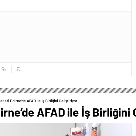
keti Edirne’de AFAD ile İş Birliğini Geliştiriyor
rne’de AFAD ile İş Birliğini G