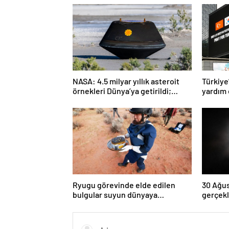
NASA: 4.5 milyar yıllık asteroit
Türkiye
örnekleri Dünya’ya getirildi;
yardım 
yaşamın başlangıcına ışık
tutabilir
Ryugu görevinde elde edilen
30 Ağus
bulgular suyun dünyaya
gerçekl
asteroitlerce getirilmiş
kez dol
olabileceğini gösteriyor