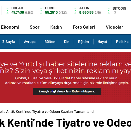
DOLAR
EURO
ALTIN
BITCOIN
47,7436
55,2510
6.660,55
%
0.18%
0.32%
2,59
Ekonomi
Spor
Kadın
Foto Galeri
Videolar
3.Sayfa
Avrupa
Bülten
Din
Eğitim
Hayat
Politika
lis Antik Kenti’nde Tiyatro ve Odeon Kazıları Tamamlandı
 Kenti’nde Tiyatro ve Odeo