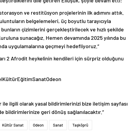
eştirdiklerini dile getiren Eliüşük, şöyle devam etti:
torasyon ve restitüsyon projelerinin ilk adımını attık.
luntuların belgelemeleri, üç boyutlu tarayıcıyla
bunların çizimlerini gerçekleştirilecek ve hızlı şekilde
Kuruluna sunacağız. Hemen devamında 2025 yılında bu
ında uygulamalarına geçmeyi hedefliyoruz.”
rı 2 Afrodit heykelinin kendileri için sürpriz olduğunu
lKültürEğitimSanatOdeon
le ilgili olarak yasal bildirimlerinizi bize iletişim sayfası
de bildirimlerinize geri dönüş sağlanılacaktır.”
Kültür Sanat
Odeon
Sanat
Taşköprü