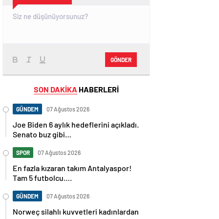
GÖNDER
SON DAKİKA
HABERLERİ
GÜNDEM
07 Ağustos 2026
Joe Biden 6 aylık hedeflerini açıkladı.
Senato buz gibi…
SPOR
07 Ağustos 2026
En fazla kızaran takım Antalyaspor!
Tam 5 futbolcu….
GÜNDEM
07 Ağustos 2026
Norweç silahlı kuvvetleri kadınlardan