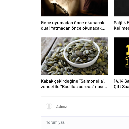
Gece uyumadan önce okunacak
Sağlık 
dua! Yatmadan önce okunacak
Kelimes
dualar! Uyumak için hangi dua?
Nelerdi
Kabak çekirdeğine “Salmonella”,
14.14 S
zencefile “Bacillus cereus” nasıl
Çift Sa
bulaşıyor?
Yoruml