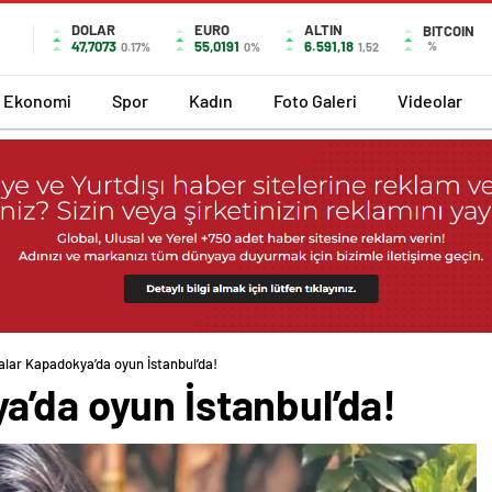
DOLAR
EURO
ALTIN
BITCOIN
47,7073
55,0191
6.591,18
%
0.17%
0%
1,52
Ekonomi
Spor
Kadın
Foto Galeri
Videolar
alar Kapadokya’da oyun İstanbul’da!
a’da oyun İstanbul’da!