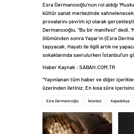
Esra Dermancıoğlu’nun rol aldığı ‘Muskat
kültür sanat merkezinde sahnelenecek.
provalarını çevrim içi olarak gerçekleşt
Dermancıoğlu, “Bu bir manifest” dedi. ‘M
ölümünden sonra Yaşar’ın (Esra Dermanc
taşıyacak. Hayatı ile ilgili artık ne yapa
sokaklarında savrulurken İstanbul’un g
Haber Kaynak : SABAH.COM.TR
“Yayınlanan tüm haber ve diğer içerikler i
üzerinden iletiniz. En kısa süre içerisin
Esra Dermancıoğlu
İstanbul
Kapadokya