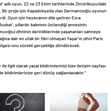
’ adlı oyun, 22 ve 23 Ekim tarihlerinde Zincirlikuyu’daki
 Bir proje için Kapadokya’da olan Dermancıoğlu oyunun
irdi. Oyun için heyecanını dile getiren Esra
uskat’, yıllardır bakımını üstlendiği annesinin
ıoğlu) zihninin derinliklerinde yaşananları sahneye
cağına dair en ufak bir fikri olmayan Yaşar’ın zihni Paris
ölgesi onu sürekli gerçekliğe döndürecek.
le ilgili olarak yasal bildirimlerinizi bize iletişim sayfası
de bildirimlerinize geri dönüş sağlanılacaktır.”