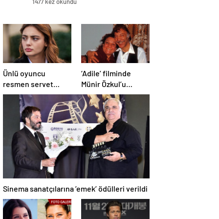
1477 kez okundu
Ünlü oyuncu
‘Adile’ filminde
resmen servet
Münir Özkul’u
kazandı!
canlandıracak isim
belli oldu
Sinema sanatçılarına ’emek’ ödülleri verildi