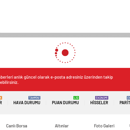
berleri anlık güncel olarak e-posta adresiniz üzerinden takip
ebilirsiniz.
K
TAHMİNİ
LİG
EKONOMİ
E
R
HAVA DURUMU
PUAN DURUMU
HISSELER
PARI
Canlı Borsa
Altınlar
Foto Galeri