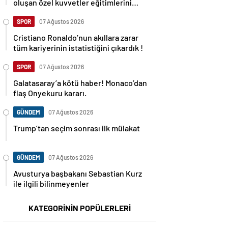
oluşan özel kuvvetler eğitimlerini
başlattı.
SPOR
07 Ağustos 2026
Cristiano Ronaldo’nun akıllara zarar
tüm kariyerinin istatistiğini çıkardık !
SPOR
07 Ağustos 2026
Galatasaray’a kötü haber! Monaco’dan
flaş Onyekuru kararı.
GÜNDEM
07 Ağustos 2026
Trump’tan seçim sonrası ilk mülakat
GÜNDEM
07 Ağustos 2026
Avusturya başbakanı Sebastian Kurz
ile ilgili bilinmeyenler
KATEGORİNİN POPÜLERLERİ