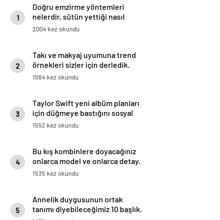
Doğru emzirme yöntemleri
nelerdir, sütün yettiği nasıl
1
anlaşılır?
2004 kez okundu
Takı ve makyaj uyumuna trend
örnekleri sizler için derledik.
2
1564 kez okundu
Taylor Swift yeni albüm planları
için düğmeye bastığını sosyal
3
medyadan duyurdu!
1552 kez okundu
Bu kış kombinlere doyacağınız
onlarca model ve onlarca detay.
4
1535 kez okundu
Annelik duygusunun ortak
tanımı diyebileceğimiz 10 başlık.
5