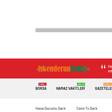
Ha
ed
CANLI
ANLIK
GÜNLÜ
BORSA
NAMAZ VAKITLERI
GAZETELE
Hava Durumu Dark
Canlı Tv Dark