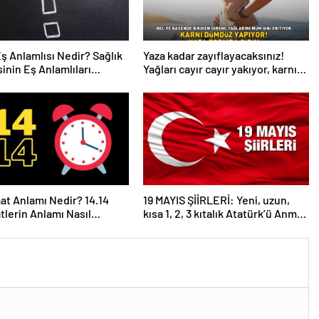
Eş Anlamlısı Nedir? Sağlık
Yaza kadar zayıflayacaksınız!
inin Eş Anlamlıları
Yağları cayır cayır yakıyor, karnı
r?
dümdüz yapıyor! Diyet kabak
çorbası tarifi ve püf noktaları!
aat Anlamı Nedir? 14.14
19 MAYIS ŞİİRLERİ: Yeni, uzun,
atlerin Anlamı Nasıl
kısa 1, 2, 3 kıtalık Atatürk’ü Anma
anır?
Gençlik ve Spor Bayramı şiirleri…