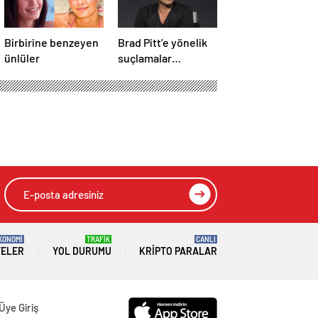
Birbirine benzeyen
Brad Pitt’e yönelik
ünlüler
suçlamalar
düşürüldü
KONOMİ
TRAFİK
CANLI
TELER
YOL DURUMU
KRIPTO PARALAR
Üye Giriş