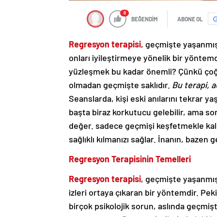
0
BEĞENDİM
ABONE OL
Regresyon terapisi
, geçmişte yaşanmış a
onları iyileştirmeye yönelik bir yöntem
yüzleşmek bu kadar önemli? Çünkü çoğ
olmadan geçmişte saklıdır.
Bu terapi, a
Seanslarda, kişi eski anılarını tekrar ya
başta biraz korkutucu gelebilir, ama so
değer. sadece geçmişi keşfetmekle kal
sağlıklı kılmanızı sağlar. İnanın, bazen
Regresyon Terapisinin Temelleri
Regresyon terapisi
, geçmişte yaşanmış 
izleri ortaya çıkaran bir yöntemdir. 
birçok psikolojik sorun, aslında geçmiş