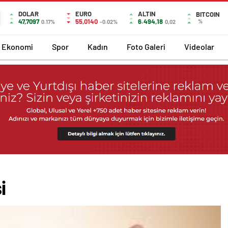
DOLAR
EURO
ALTIN
BITCOIN
47,7097
55,0140
6.494,18
%
0.17%
-0.02%
0,02
Ekonomi
Spor
Kadın
Foto Galeri
Videolar
i