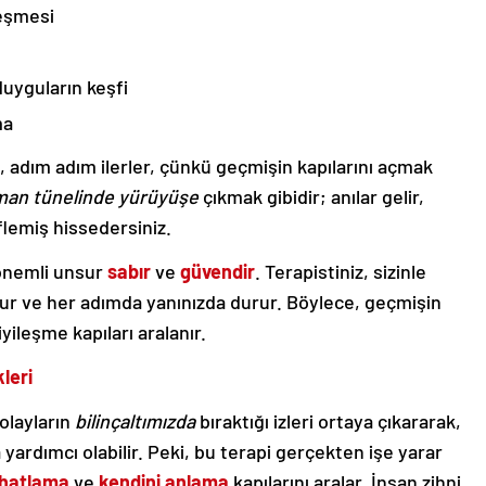
leşmesi
duyguların keşfi
ma
t, adım adım ilerler, çünkü geçmişin kapılarını açmak
man tünelinde yürüyüşe
çıkmak gibidir; anılar gelir,
flemiş hissedersiniz.
önemli unsur
sabır
ve
güvendir
. Terapistiniz, sizinle
olur ve her adımda yanınızda durur. Böylece, geçmişin
yileşme kapıları aralanır.
leri
olayların
bilinçaltımızda
bıraktığı izleri ortaya çıkararak,
yardımcı olabilir. Peki, bu terapi gerçekten işe yarar
ahatlama
ve
kendini anlama
kapılarını aralar. İnsan zihni,