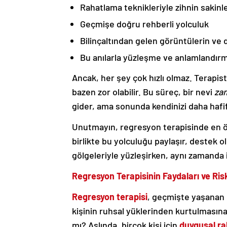
Rahatlama teknikleriyle zihnin sakin
Geçmişe doğru rehberli yolculuk
Bilinçaltından gelen görüntülerin ve 
Bu anılarla yüzleşme ve anlamlandır
Ancak, her şey çok hızlı olmaz. Terapis
bazen zor olabilir. Bu süreç, bir nevi
za
gider, ama sonunda kendinizi daha hafi
Unutmayın, regresyon terapisinde en 
birlikte bu yolculuğu paylaşır, destek 
gölgeleriyle yüzleşirken, aynı zamanda i
Regresyon Terapisinin Faydaları ve Risk
Regresyon terapisi
, geçmişte yaşanan 
kişinin ruhsal yüklerinden kurtulmasına 
mı? Aslında, birçok kişi için
duygusal r