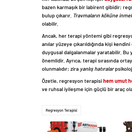
bazen karmaşık bir labirent gibidir; reg
bulup çıkarır.
Travmaların köküne inme
olabilir.
Ancak, her terapi yöntemi gibi regresyo
anılar yüzeye çıkarıldığında kişi kendin
duygusal dalgalanmalar yaratabilir. Bu
önemlidir. Ayrıca, terapi sırasında orta
olunmalıdır; zira
yanlış hatıralar
psikoloj
Özetle, regresyon terapisi
hem umut he
ve ruhsal iyileşme için güçlü bir araç ol
Regresyon Terapisi