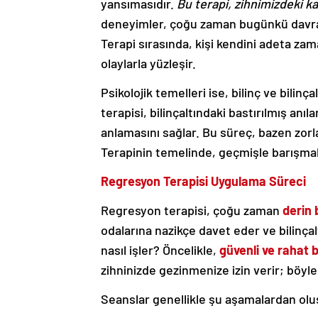
yansımasıdır.
Bu terapi, zihnimizdeki ka
deneyimler, çoğu zaman bugünkü davranış
Terapi sırasında, kişi kendini adeta za
olaylarla yüzleşir.
Psikolojik temelleri ise, bilinç ve bilin
terapisi, bilinçaltındaki bastırılmış anıl
anlamasını sağlar. Bu süreç, bazen zorla
Terapinin temelinde, geçmişle barışma
Regresyon Terapisi Uygulama Süreci
Regresyon terapisi, çoğu zaman
derin 
odalarına nazikçe davet eder ve bilinçalt
nasıl işler? Öncelikle,
güvenli ve rahat 
zihninizde gezinmenize izin verir; böylec
Seanslar genellikle şu aşamalardan olu