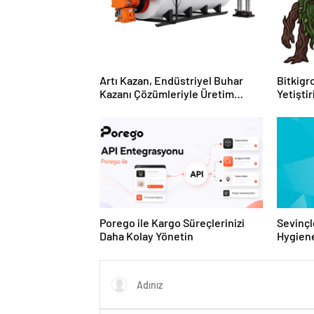
Artı Kazan, Endüstriyel Buhar
Bitkigro
Kazanı Çözümleriyle Üretim
Yetişti
Tesislerine Verimli Sistemler
ve Ürün
Sunuyor
Porego ile Kargo Süreçlerinizi
Sevinçl
Daha Kolay Yönetin
Hygiene
Turkey