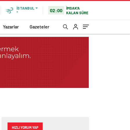
İMSAK'A
İSTANBUL
02:00
KALAN SÜRE
°
Yazarlar
Gazeteler
HIZLI YORUM YAP