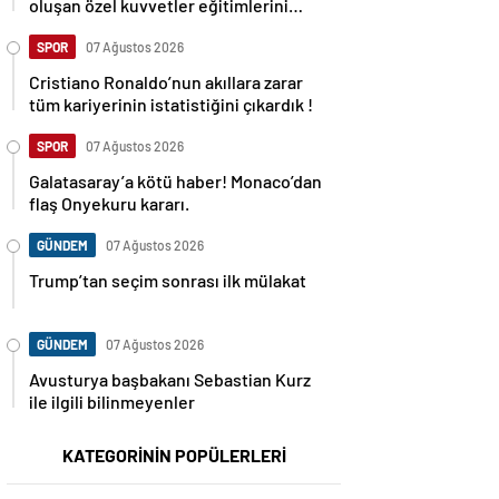
oluşan özel kuvvetler eğitimlerini
başlattı.
SPOR
07 Ağustos 2026
Cristiano Ronaldo’nun akıllara zarar
tüm kariyerinin istatistiğini çıkardık !
SPOR
07 Ağustos 2026
Galatasaray’a kötü haber! Monaco’dan
flaş Onyekuru kararı.
GÜNDEM
07 Ağustos 2026
Trump’tan seçim sonrası ilk mülakat
GÜNDEM
07 Ağustos 2026
Avusturya başbakanı Sebastian Kurz
ile ilgili bilinmeyenler
KATEGORİNİN POPÜLERLERİ