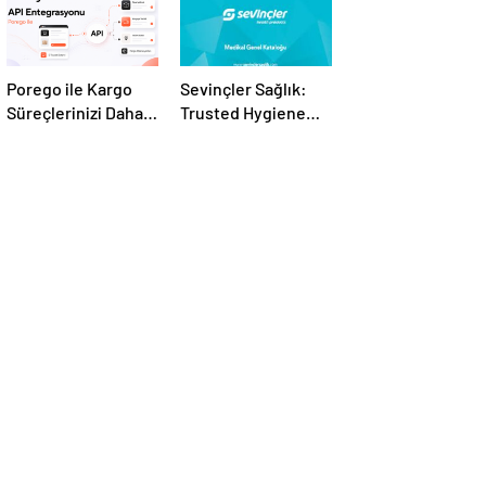
Porego ile Kargo
Sevinçler Sağlık:
Süreçlerinizi Daha
Trusted Hygiene
Kolay Yönetin
Product
Manufacturer in
Turkey