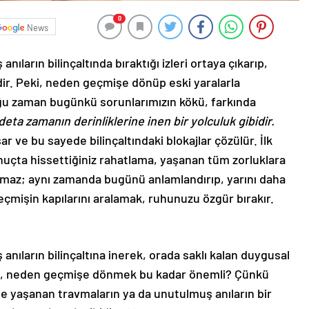
0
News
nıların bilinçaltında bıraktığı izleri ortaya çıkarıp,
dir. Peki, neden geçmişe dönüp eski yaralarla
u zaman bugünkü sorunlarımızın kökü, farkında
deta zamanın derinliklerine inen bir yolculuk gibidir.
şar ve bu sayede bilinçaltındaki blokajlar çözülür. İlk
nuçta hissettiğiniz rahatlama, yaşanan tüm zorluklara
maz; aynı zamanda bugünü anlamlandırıp, yarını daha
 geçmişin kapılarını aralamak, ruhunuzu özgür bırakır.
anıların bilinçaltına inerek, orada saklı kalan duygusal
Peki, neden geçmişe dönmek bu kadar önemli? Çünkü
te yaşanan travmaların ya da unutulmuş anıların bir