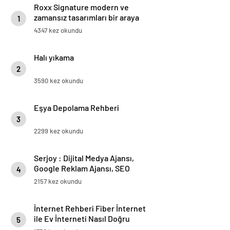
Roxx Signature modern ve
zamansız tasarımları bir araya
1
getiriyor
4347 kez okundu
Halı yıkama
2
3590 kez okundu
Eşya Depolama Rehberi
3
2299 kez okundu
Serjoy : Dijital Medya Ajansı,
Google Reklam Ajansı, SEO
4
Ajansı ve Web Tasarım Ajansı
2157 kez okundu
İnternet Rehberi Fiber İnternet
ile Ev İnterneti Nasıl Doğru
5
Seçilir