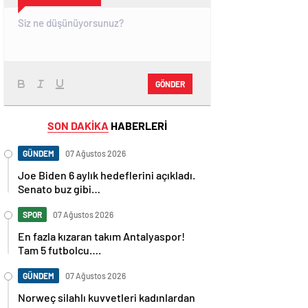
GÖNDER
SON DAKİKA
HABERLERİ
GÜNDEM
07 Ağustos 2026
Joe Biden 6 aylık hedeflerini açıkladı.
Senato buz gibi…
SPOR
07 Ağustos 2026
En fazla kızaran takım Antalyaspor!
Tam 5 futbolcu….
GÜNDEM
07 Ağustos 2026
Norweç silahlı kuvvetleri kadınlardan