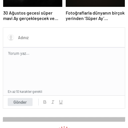
30 Ağustos gecesi süper
Fotoğraflarla dünyanın birçok
mavi Ay gerçekleşecek ve
yerinden ‘Süper Ay’
aynı ayda ikinci kez dolunay
manzaraları
olacak
En az 10 karakter gerekli
Gönder