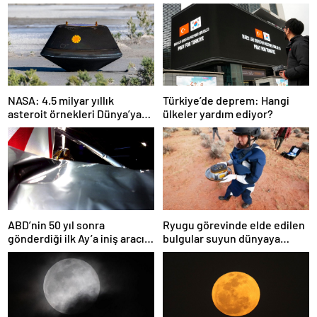
NASA: 4.5 milyar yıllık
Türkiye’de deprem: Hangi
asteroit örnekleri Dünya’ya
ülkeler yardım ediyor?
getirildi; yaşamın
başlangıcına ışık tutabilir
ABD’nin 50 yıl sonra
Ryugu görevinde elde edilen
gönderdiği ilk Ay’a iniş aracı
bulgular suyun dünyaya
Peregrine atmosferde
asteroitlerce getirilmiş
yanarak denize düştü
olabileceğini gösteriyor