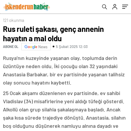
121 okunma
Rus ruleti şakası, genç annenin
hayatın a mal oldu
5 Şubat 2025 12:03
ABONE OL
News
Rusya’nın kuzeyinde yaşanan olay, toplumda derin
üzüntüye neden oldu. İki çocuğu olan 32 yaşındaki
Anastasia Barbakar, bir ev partisinde yaşanan talihsiz
olay sonucu hayatını kaybetti.
25 Ocak akşamı düzenlenen ev partisinde, ev sahibi
Vladislav (34) misafirlerine yeni aldığı tüfeği gösterdi.
Alkollü olan grup silahla şakalaşmaya başladı. Ancak
şaka kısa sürede trajediye dönüştü. Anastasia, silahın
boş olduğunu düşünerek namluyu alnına dayadı ve