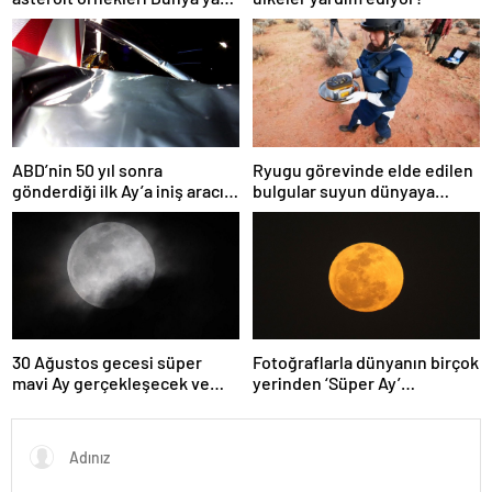
getirildi; yaşamın
başlangıcına ışık tutabilir
ABD’nin 50 yıl sonra
Ryugu görevinde elde edilen
gönderdiği ilk Ay’a iniş aracı
bulgular suyun dünyaya
Peregrine atmosferde
asteroitlerce getirilmiş
yanarak denize düştü
olabileceğini gösteriyor
30 Ağustos gecesi süper
Fotoğraflarla dünyanın birçok
mavi Ay gerçekleşecek ve
yerinden ‘Süper Ay’
aynı ayda ikinci kez dolunay
manzaraları
olacak