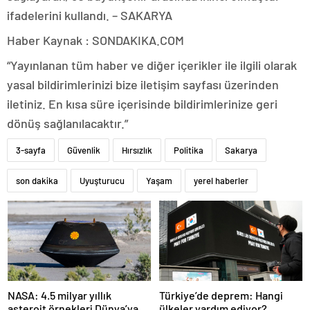
ifadelerini kullandı. – SAKARYA
Haber Kaynak : SONDAKIKA.COM
“Yayınlanan tüm haber ve diğer içerikler ile ilgili olarak
yasal bildirimlerinizi bize iletişim sayfası üzerinden
iletiniz. En kısa süre içerisinde bildirimlerinize geri
dönüş sağlanılacaktır.”
3-sayfa
Güvenlik
Hırsızlık
Politika
Sakarya
son dakika
Uyuşturucu
Yaşam
yerel haberler
NASA: 4.5 milyar yıllık
Türkiye’de deprem: Hangi
asteroit örnekleri Dünya’ya
ülkeler yardım ediyor?