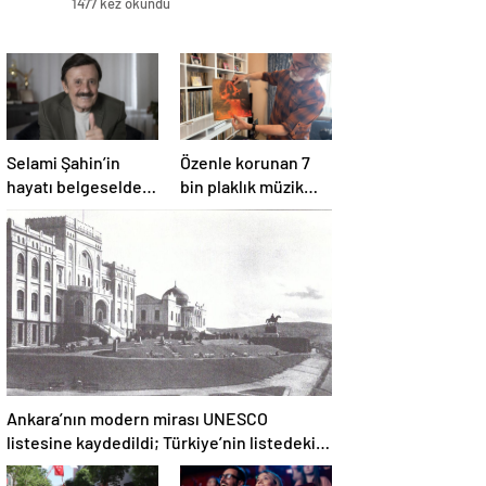
1477 kez okundu
Selami Şahin’in
Özenle korunan 7
hayatı belgeselde
bin plaklık müzik
izleyiciyle
mirası
buluşacak
Ankara’nın modern mirası UNESCO
listesine kaydedildi; Türkiye’nin listedeki
varlık sayısı 80 oldu