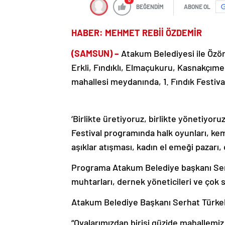
0
BEĞENDİM
ABONE OL
HABER: MEHMET REBİİ ÖZDEMİR
(SAMSUN) –
Atakum Belediyesi ile Özö
Erkli, Fındıklı, Elmaçukuru, Kasnakçıme
mahallesi meydanında, 1. Fındık Festiva
‘Birlikte üretiyoruz, birlikte yönetiyoru
Festival programında halk oyunları, ke
aşıklar atışması, kadın el emeği pazarı, ço
Programa Atakum Belediye başkanı Serh
muhtarları, dernek yöneticileri ve çok s
Atakum Belediye Başkanı Serhat Türkel,
“Ovalarımızdan birisi güzide mahallemiz 