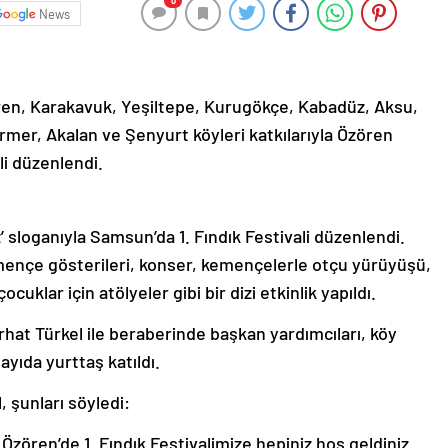
0
News
ren, Karakavuk, Yeşiltepe, Kurugökçe, Kabadüz, Aksu,
rmer, Akalan ve Şenyurt köyleri katkılarıyla Özören
li düzenlendi.
z’ sloganıyla Samsun’da 1. Fındık Festivali düzenlendi.
mençe gösterileri, konser, kemençelerle otçu yürüyüşü,
cuklar için atölyeler gibi bir dizi etkinlik yapıldı.
at Türkel ile beraberinde başkan yardımcıları, köy
ayıda yurttaş katıldı.
 şunları söyledi:
Özören’de 1. Fındık Festivalimize hepiniz hoş geldiniz.