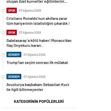
oluşan özel kuvvetler eğitimlerini
başlattı.
SPOR
07 Ağustos 2026
Cristiano Ronaldo’nun akıllara zarar
tüm kariyerinin istatistiğini çıkardık !
SPOR
07 Ağustos 2026
Galatasaray’a kötü haber! Monaco’dan
flaş Onyekuru kararı.
GÜNDEM
07 Ağustos 2026
Trump’tan seçim sonrası ilk mülakat
GÜNDEM
07 Ağustos 2026
Avusturya başbakanı Sebastian Kurz
ile ilgili bilinmeyenler
KATEGORİNİN POPÜLERLERİ