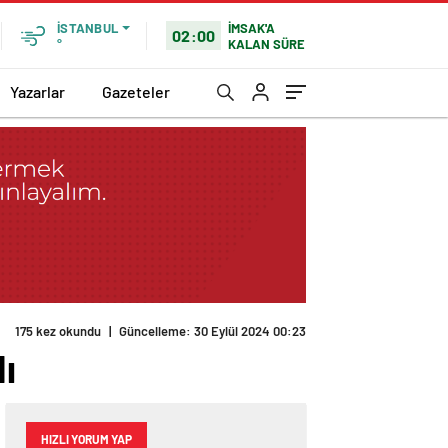
İMSAK'A
İSTANBUL
02:00
KALAN SÜRE
°
Yazarlar
Gazeteler
175 kez okundu
|
Güncelleme: 30 Eylül 2024 00:23
ı
HIZLI YORUM YAP