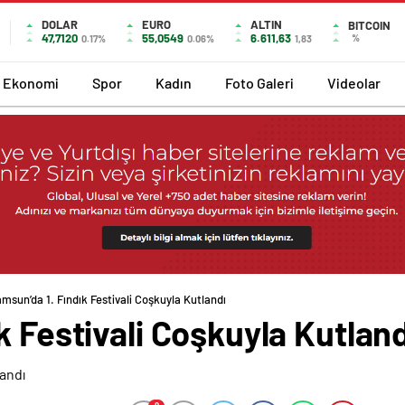
DOLAR
EURO
ALTIN
BITCOIN
47,7120
55,0549
6.611,63
%
0.17%
0.06%
1,83
Ekonomi
Spor
Kadın
Foto Galeri
Videolar
msun’da 1. Fındık Festivali Coşkuyla Kutlandı
k Festivali Coşkuyla Kutland