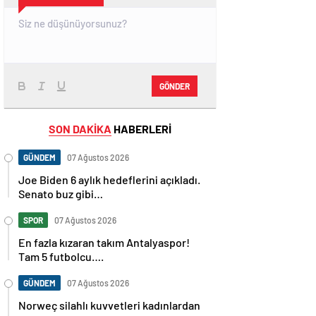
GÖNDER
SON DAKİKA
HABERLERİ
GÜNDEM
07 Ağustos 2026
Joe Biden 6 aylık hedeflerini açıkladı.
Senato buz gibi…
SPOR
07 Ağustos 2026
En fazla kızaran takım Antalyaspor!
Tam 5 futbolcu….
GÜNDEM
07 Ağustos 2026
Norweç silahlı kuvvetleri kadınlardan