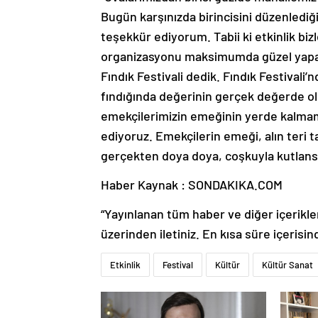
Bugün karşınızda birincisini düzenlediği
teşekkür ediyorum. Tabii ki etkinlik biz
organizasyonu maksimumda güzel yapaca
Fındık Festivali dedik. Fındık Festival
fındığında değerinin gerçek değerde ol
emekçilerimizin emeğinin yerde kalmam
ediyoruz. Emekçilerin emeği, alın teri
gerçekten doya doya, coşkuyla kutlansı
Haber Kaynak : SONDAKIKA.COM
“Yayınlanan tüm haber ve diğer içerikler i
üzerinden iletiniz. En kısa süre içerisin
Etkinlik
Festival
Kültür
Kültür Sanat