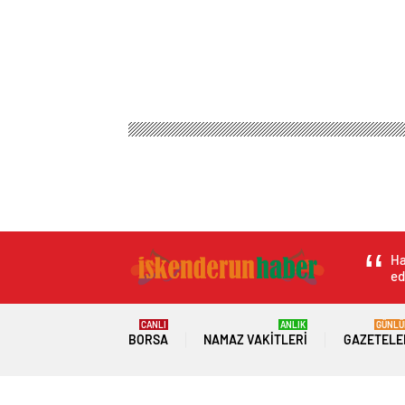
Ha
ed
CANLI
ANLIK
GÜNLÜ
BORSA
NAMAZ VAKITLERI
GAZETELE