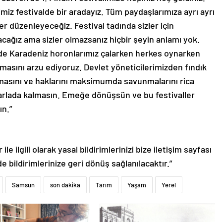
miz festivalde bir aradayız. Tüm paydaşlarımıza ayrı ayrı
ler düzenleyeceğiz. Festival tadında sizler için
ğız ama sizler olmazsanız hiçbir şeyin anlamı yok.
i’nde Karadeniz horonlarımız çalarken herkes oynarken
masını arzu ediyoruz. Devlet yöneticilerimizden fındık
asını ve haklarını maksimumda savunmalarını rica
 tarlada kalmasın. Emeğe dönüşsün ve bu festivaller
n.”
le ilgili olarak yasal bildirimlerinizi bize iletişim sayfası
de bildirimlerinize geri dönüş sağlanılacaktır.”
Samsun
son dakika
Tarım
Yaşam
Yerel