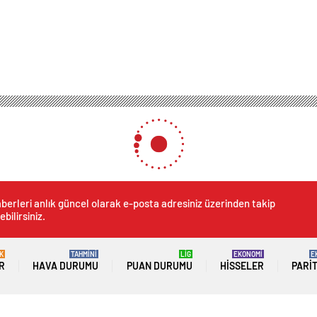
berleri anlık güncel olarak e-posta adresiniz üzerinden takip
ebilirsiniz.
K
TAHMİNİ
LİG
EKONOMİ
E
R
HAVA DURUMU
PUAN DURUMU
HISSELER
PARI