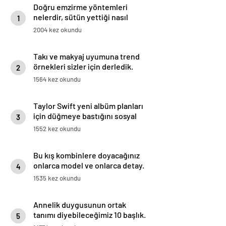
Doğru emzirme yöntemleri
nelerdir, sütün yettiği nasıl
1
anlaşılır?
2004 kez okundu
Takı ve makyaj uyumuna trend
örnekleri sizler için derledik.
2
1564 kez okundu
Taylor Swift yeni albüm planları
için düğmeye bastığını sosyal
3
medyadan duyurdu!
1552 kez okundu
Bu kış kombinlere doyacağınız
onlarca model ve onlarca detay.
4
1535 kez okundu
Annelik duygusunun ortak
tanımı diyebileceğimiz 10 başlık.
5