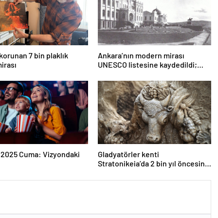
korunan 7 bin plaklık
Ankara’nın modern mirası
irası
UNESCO listesine kaydedildi;
Türkiye’nin listedeki varlık sayısı
80 oldu
 2025 Cuma: Vizyondaki
Gladyatörler kenti
Stratonikeia’da 2 bin yıl öncesine
ait girlandlı lahit bulundu