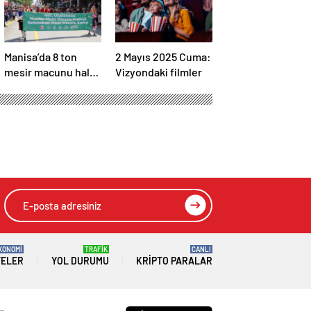
Manisa’da 8 ton
2 Mayıs 2025 Cuma:
mesir macunu halka
Vizyondaki filmler
saçıldı
KONOMİ
TRAFİK
CANLI
TELER
YOL DURUMU
KRIPTO PARALAR