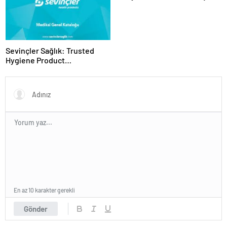
Panel Deneyimi
Sevinçler Sağlık: Trusted
Hygiene Product
Manufacturer in Turkey
En az 10 karakter gerekli
Gönder