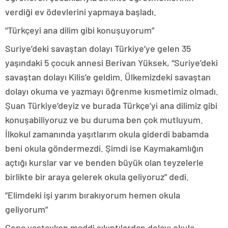
verdiği ev ödevlerini yapmaya başladı.
“Türkçeyi ana dilim gibi konuşuyorum”
Suriye’deki savaştan dolayı Türkiye’ye gelen 35
yaşındaki 5 çocuk annesi Berivan Yüksek, “Suriye’deki
savaştan dolayı Kilis’e geldim. Ülkemizdeki savaştan
dolayı okuma ve yazmayı öğrenme kısmetimiz olmadı.
Şuan Türkiye’deyiz ve burada Türkçe’yi ana dilimiz gibi
konuşabiliyoruz ve bu duruma ben çok mutluyum.
İlkokul zamanında yaşıtlarım okula giderdi babamda
beni okula göndermezdi. Şimdi ise Kaymakamlığın
açtığı kurslar var ve benden büyük olan teyzelerle
birlikte bir araya gelerek okula geliyoruz” dedi.
“Elimdeki işi yarım bırakıyorum hemen okula
geliyorum”
Genç yaştayken maddi sıkıntılardan dolayı okula