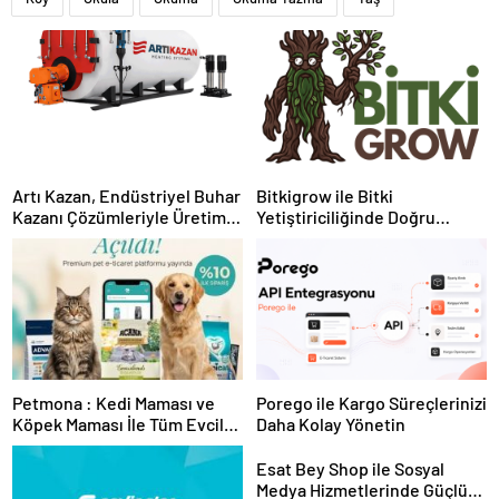
Artı Kazan, Endüstriyel Buhar
Bitkigrow ile Bitki
Kazanı Çözümleriyle Üretim
Yetiştiriciliğinde Doğru
Tesislerine Verimli Sistemler
Ekipman ve Ürün Seçimi
Sunuyor
Petmona : Kedi Maması ve
Porego ile Kargo Süreçlerinizi
Köpek Maması İle Tüm Evcil
Daha Kolay Yönetin
Hayvan Ürünleri
Esat Bey Shop ile Sosyal
Medya Hizmetlerinde Güçlü