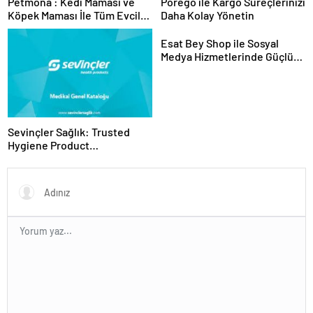
Petmona : Kedi Maması ve
Porego ile Kargo Süreçlerinizi
Köpek Maması İle Tüm Evcil
Daha Kolay Yönetin
Hayvan Ürünleri
Esat Bey Shop ile Sosyal
Medya Hizmetlerinde Güçlü
Panel Deneyimi
Sevinçler Sağlık: Trusted
Hygiene Product
Manufacturer in Turkey