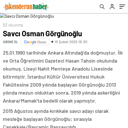
93 okunma
Savcı Osman Görgünoğlu
15 Şubat 2025 16:30
ABONE OL
News
25.01.1990 tarihinde Ankara Altındağ’da doğmuştur. İlk
ve Orta Öğretimini Gazeteci Hasan Tahsin okulunda
okumuş, Liseyi Nahit Menteşe Anadolu Lisesinde
bitirmiştir. İstanbul Kültür Üniversitesi Hukuk
Fakültesine 2009 yılında başlayan Görgünoğlu 2013
yılında mezun olduktan sonra, 2019 yılında askerliğini
Ankara/Mamak’ta bedelli olarak yapmıştır.
2015 Ağustos ayında kırıkkale savcı adayı olarak
mesleğe başlayan Görgünoğlu; sırasıyla
Çanakkale/Bayramiç Başsavcılığı,