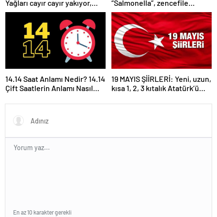
Yağları cayır cayır yakıyor,
“Salmonella”, zencefile
karnı dümdüz yapıyor! Diyet
“Bacillus cereus” nasıl
kabak çorbası tarifi ve püf
bulaşıyor?
noktaları!
14.14 Saat Anlamı Nedir? 14.14
19 MAYIS ŞİİRLERİ: Yeni, uzun,
Çift Saatlerin Anlamı Nasıl
kısa 1, 2, 3 kıtalık Atatürk’ü
Yorumlanır?
Anma Gençlik ve Spor
Bayramı şiirleri…
En az 10 karakter gerekli