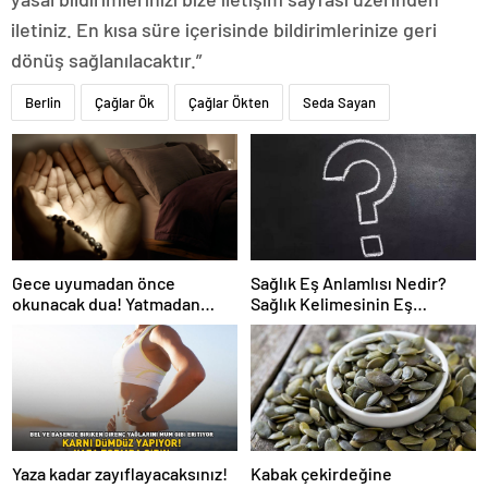
iletiniz. En kısa süre içerisinde bildirimlerinize geri
dönüş sağlanılacaktır.”
Berlin
Çağlar Ök
Çağlar Ökten
Seda Sayan
Gece uyumadan önce
Sağlık Eş Anlamlısı Nedir?
okunacak dua! Yatmadan
Sağlık Kelimesinin Eş
önce okunacak dualar!
Anlamlıları Nelerdir?
Uyumak için hangi dua?
Yaza kadar zayıflayacaksınız!
Kabak çekirdeğine