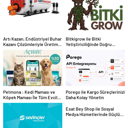
Artı Kazan, Endüstriyel Buhar
Bitkigrow ile Bitki
Kazanı Çözümleriyle Üretim
Yetiştiriciliğinde Doğru
Tesislerine Verimli Sistemler
Ekipman ve Ürün Seçimi
Sunuyor
Petmona : Kedi Maması ve
Porego ile Kargo Süreçlerinizi
Köpek Maması İle Tüm Evcil
Daha Kolay Yönetin
Hayvan Ürünleri
Esat Bey Shop ile Sosyal
Medya Hizmetlerinde Güçlü
Panel Deneyimi