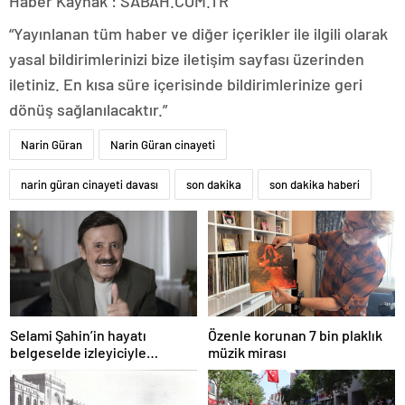
Haber Kaynak : SABAH.COM.TR
“Yayınlanan tüm haber ve diğer içerikler ile ilgili olarak
yasal bildirimlerinizi bize iletişim sayfası üzerinden
iletiniz. En kısa süre içerisinde bildirimlerinize geri
dönüş sağlanılacaktır.”
Narin Güran
Narin Güran cinayeti
narin güran cinayeti davası
son dakika
son dakika haberi
Selami Şahin’in hayatı
Özenle korunan 7 bin plaklık
belgeselde izleyiciyle
müzik mirası
buluşacak