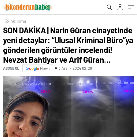
gönderilen görüntüler incelendi! Nevzat
Bahtiyar ve Arif Güran…
132 okunma
SON DAKİKA | Narin Güran cinayetinde
yeni detaylar: “Ulusal Kriminal Büro”ya
gönderilen görüntüler incelendi!
Nevzat Bahtiyar ve Arif Güran…
3 Aralık 2024 02:26
ABONE OL
News