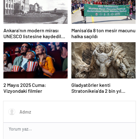
Ankara’nın modern mirası
Manisa’da 8 ton mesir macunu
UNESCO listesine kaydedildi;
halka saçıldı
Türkiye’nin listedeki varlık
sayısı 80 oldu
2 Mayıs 2025 Cuma:
Gladyatörler kenti
Vizyondaki filmler
Stratonikeia’da 2 bin yıl
öncesine ait girlandlı lahit
bulundu