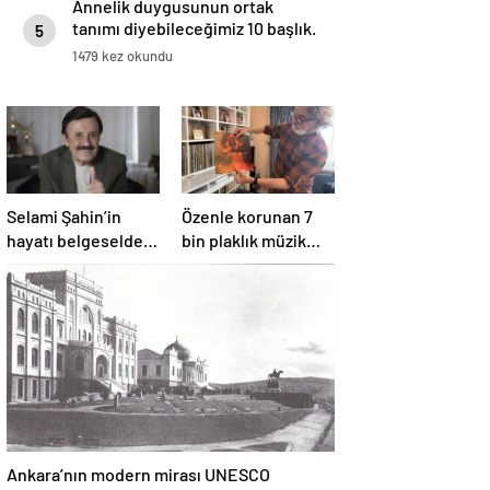
Annelik duygusunun ortak
tanımı diyebileceğimiz 10 başlık.
5
1479 kez okundu
Selami Şahin’in
Özenle korunan 7
hayatı belgeselde
bin plaklık müzik
izleyiciyle
mirası
buluşacak
Ankara’nın modern mirası UNESCO