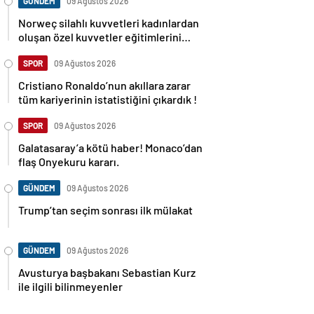
GÜNDEM
09 Ağustos 2026
Norweç silahlı kuvvetleri kadınlardan
oluşan özel kuvvetler eğitimlerini
başlattı.
SPOR
09 Ağustos 2026
Cristiano Ronaldo’nun akıllara zarar
tüm kariyerinin istatistiğini çıkardık !
SPOR
09 Ağustos 2026
Galatasaray’a kötü haber! Monaco’dan
flaş Onyekuru kararı.
GÜNDEM
09 Ağustos 2026
Trump’tan seçim sonrası ilk mülakat
GÜNDEM
09 Ağustos 2026
Avusturya başbakanı Sebastian Kurz
ile ilgili bilinmeyenler