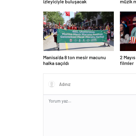
izleyiciyle buluşacak
müzik m
Manisa’da 8 ton mesir macunu
2 Mayıs
halka saçıldı
filmler