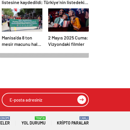
listesine kaydedildi; Türkiye’nin listedeki
varlık sayısı 80 oldu
Manisa’da 8 ton
2 Mayıs 2025 Cuma:
mesir macunu halka
Vizyondaki filmler
saçıldı
KONOMİ
TRAFİK
CANLI
TELER
YOL DURUMU
KRIPTO PARALAR