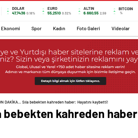
DOLAR
EURO
ALTIN
BITCOIN
47,7436
55,2510
6.660,55
%
0.18%
0.32%
2,59
Ekonomi
Spor
Kadın
Foto Galeri
Videolar
N DAKİKA… Sıla bebekten kahreden haber: Hayatını kaybetti!
 bebekten kahreden haber: