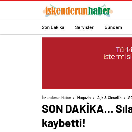
Son Dakika
Servisler
Gündem
İskenderun Haber
Magazin
Aşk & Cinsellik
SO
SON DAKİKA… Sıla
kaybetti!