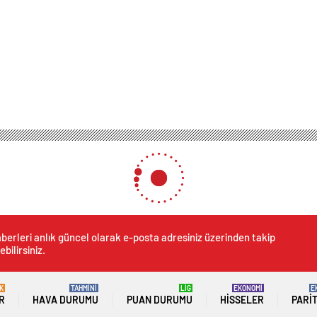
berleri anlık güncel olarak e-posta adresiniz üzerinden takip
ebilirsiniz.
K
TAHMİNİ
LİG
EKONOMİ
E
R
HAVA DURUMU
PUAN DURUMU
HISSELER
PARI