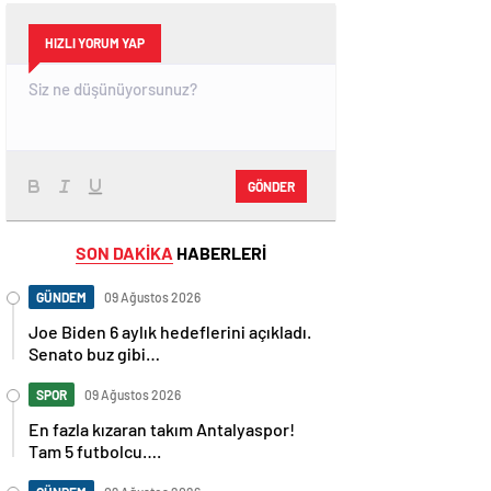
HIZLI YORUM YAP
GÖNDER
SON DAKİKA
HABERLERİ
GÜNDEM
09 Ağustos 2026
Joe Biden 6 aylık hedeflerini açıkladı.
Senato buz gibi…
SPOR
09 Ağustos 2026
En fazla kızaran takım Antalyaspor!
Tam 5 futbolcu….