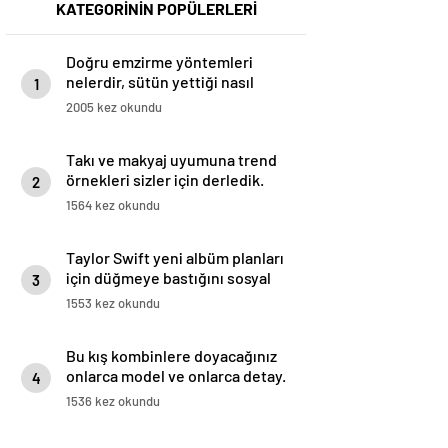
KATEGORİNİN POPÜLERLERİ
Doğru emzirme yöntemleri
nelerdir, sütün yettiği nasıl
1
anlaşılır?
2005 kez okundu
Takı ve makyaj uyumuna trend
örnekleri sizler için derledik.
2
1564 kez okundu
Taylor Swift yeni albüm planları
için düğmeye bastığını sosyal
3
medyadan duyurdu!
1553 kez okundu
Bu kış kombinlere doyacağınız
onlarca model ve onlarca detay.
4
1536 kez okundu