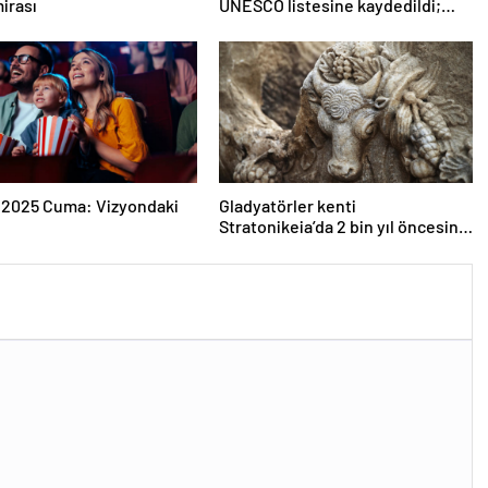
irası
UNESCO listesine kaydedildi;
Türkiye’nin listedeki varlık sayısı
80 oldu
 2025 Cuma: Vizyondaki
Gladyatörler kenti
Stratonikeia’da 2 bin yıl öncesine
ait girlandlı lahit bulundu