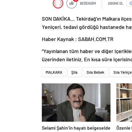
BEĞENDİM
ABONE OL
SON DAKİKA… Tekirdağ’ın Malkara ilçesi
Yeniçeri, tedavi gördüğü hastanede hayat
Haber Kaynak : SABAH.COM.TR
“Yayınlanan tüm haber ve diğer içerikler i
üzerinden iletiniz. En kısa süre içerisin
MALKARA
Şila
Sıla Bebek
Sıla Yeniçe
Selami Şahin’in hayatı belgeselde
Özenle 