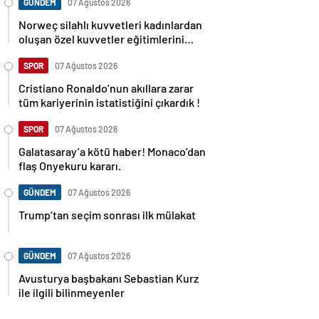
GÜNDEM
07 Ağustos 2026
Norweç silahlı kuvvetleri kadınlardan
oluşan özel kuvvetler eğitimlerini
başlattı.
SPOR
07 Ağustos 2026
Cristiano Ronaldo’nun akıllara zarar
tüm kariyerinin istatistiğini çıkardık !
SPOR
07 Ağustos 2026
Galatasaray’a kötü haber! Monaco’dan
flaş Onyekuru kararı.
GÜNDEM
07 Ağustos 2026
Trump’tan seçim sonrası ilk mülakat
GÜNDEM
07 Ağustos 2026
Avusturya başbakanı Sebastian Kurz
ile ilgili bilinmeyenler