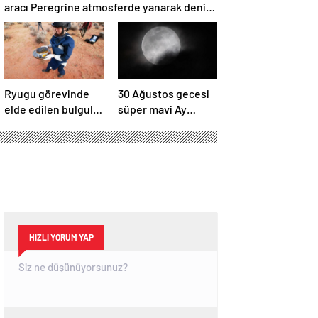
aracı Peregrine atmosferde yanarak denize
düştü
Ryugu görevinde
30 Ağustos gecesi
elde edilen bulgular
süper mavi Ay
suyun dünyaya
gerçekleşecek ve
asteroitlerce
aynı ayda ikinci kez
getirilmiş
dolunay olacak
olabileceğini
gösteriyor
HIZLI YORUM YAP