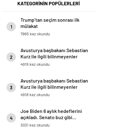
KATEGORİNİN POPÜLERLERİ
Trump’tan seçim sonrası ilk
mülakat
1
7965 kez okundu
Avusturya başbakanı Sebastian
Kurz ile ilgili bilinmeyenler
2
4919 kez okundu
Avusturya başbakanı Sebastian
Kurz ile ilgili bilinmeyenler
3
4918 kez okundu
Joe Biden 6 aylık hedeflerini
açıkladı. Senato buz gibi…
4
3031 kez okundu