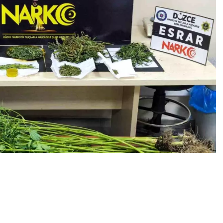
0
News