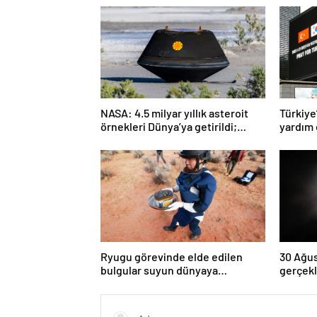
NASA: 4.5 milyar yıllık asteroit
Türkiye
örnekleri Dünya’ya getirildi;
yardım 
yaşamın başlangıcına ışık
tutabilir
Ryugu görevinde elde edilen
30 Ağus
bulgular suyun dünyaya
gerçekl
asteroitlerce getirilmiş
kez dol
olabileceğini gösteriyor