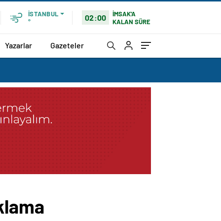
İMSAK'A
İSTANBUL
02:00
KALAN SÜRE
°
Yazarlar
Gazeteler
uklama