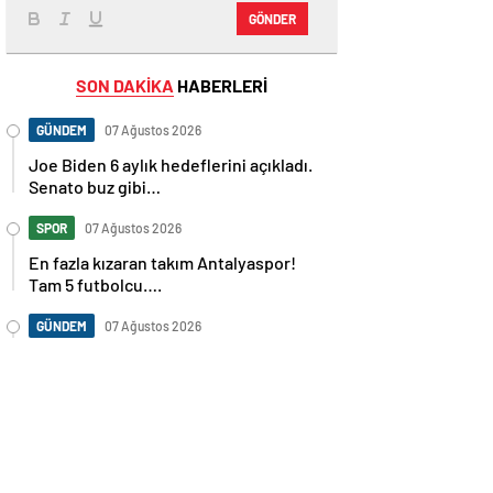
GÖNDER
SON DAKİKA
HABERLERİ
GÜNDEM
07 Ağustos 2026
Joe Biden 6 aylık hedeflerini açıkladı.
Senato buz gibi…
SPOR
07 Ağustos 2026
En fazla kızaran takım Antalyaspor!
Tam 5 futbolcu….
GÜNDEM
07 Ağustos 2026
Norweç silahlı kuvvetleri kadınlardan
oluşan özel kuvvetler eğitimlerini
başlattı.
SPOR
07 Ağustos 2026
Cristiano Ronaldo’nun akıllara zarar
tüm kariyerinin istatistiğini çıkardık !