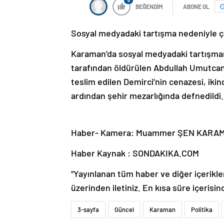
0
BEĞENDİM
ABONE OL
Sosyal medyadaki tartışma nedeniyle çık
Karaman’da sosyal medyadaki tartışmanı
tarafından öldürülen Abdullah Umutcan D
teslim edilen Demirci’nin cenazesi, iki
ardından şehir mezarlığında defnedildi.
Haber- Kamera: Muammer ŞEN KARA
Haber Kaynak : SONDAKIKA.COM
“Yayınlanan tüm haber ve diğer içerikler i
üzerinden iletiniz. En kısa süre içerisin
3-sayfa
Güncel
Karaman
Politika