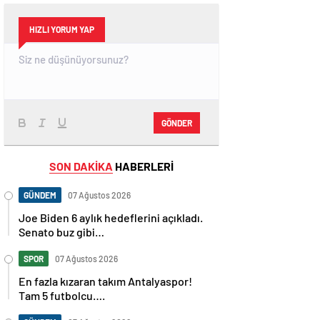
HIZLI YORUM YAP
GÖNDER
SON DAKİKA
HABERLERİ
GÜNDEM
07 Ağustos 2026
Joe Biden 6 aylık hedeflerini açıkladı.
Senato buz gibi…
SPOR
07 Ağustos 2026
En fazla kızaran takım Antalyaspor!
Tam 5 futbolcu….