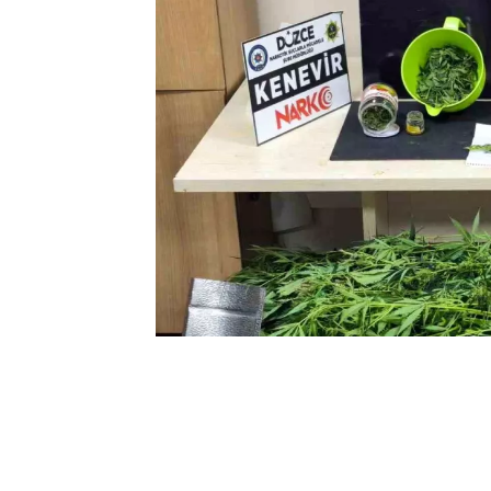
0
BEĞENDİM
ABONE OL