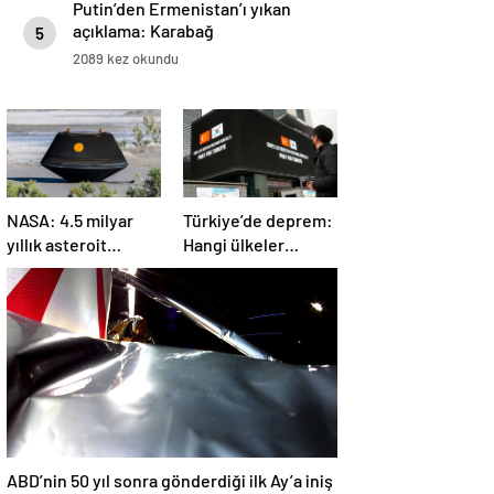
Putin’den Ermenistan’ı yıkan
açıklama: Karabağ
5
Azerbaycan’ın ayrılmaz bir
2089 kez okundu
parçasıdır!
NASA: 4.5 milyar
Türkiye’de deprem:
yıllık asteroit
Hangi ülkeler
örnekleri Dünya’ya
yardım ediyor?
getirildi; yaşamın
başlangıcına ışık
tutabilir
ABD’nin 50 yıl sonra gönderdiği ilk Ay’a iniş