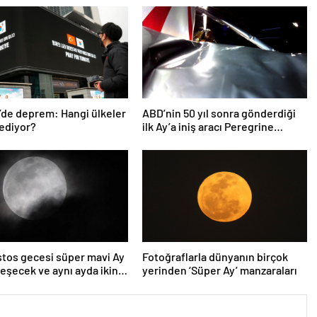
’de deprem: Hangi ülkeler
ABD’nin 50 yıl sonra gönderdiği
ediyor?
ilk Ay’a iniş aracı Peregrine
atmosferde yanarak denize
düştü
tos gecesi süper mavi Ay
Fotoğraflarla dünyanın birçok
eşecek ve aynı ayda ikinci
yerinden ‘Süper Ay’ manzaraları
unay olacak