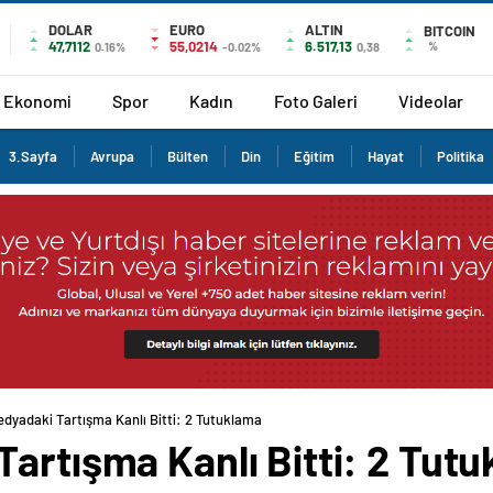
DOLAR
EURO
ALTIN
BITCOIN
47,7112
55,0214
6.517,13
%
0.16%
-0.02%
0,38
Ekonomi
Spor
Kadın
Foto Galeri
Videolar
3.Sayfa
Avrupa
Bülten
Din
Eğitim
Hayat
Politika
edyadaki Tartışma Kanlı Bitti: 2 Tutuklama
artışma Kanlı Bitti: 2 Tut