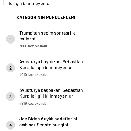
ile ilgili bilinmeyenler
KATEGORİNİN POPÜLERLERİ
Trump’tan seçim sonrası ilk
mülakat
1
7966 kez okundu
Avusturya başbakanı Sebastian
Kurz ile ilgili bilinmeyenler
2
4919 kez okundu
Avusturya başbakanı Sebastian
Kurz ile ilgili bilinmeyenler
3
4919 kez okundu
Joe Biden 6 aylık hedeflerini
açıkladı. Senato buz gibi…
4