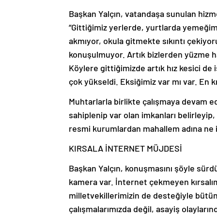
Başkan Yalçın, vatandaşa sunulan hizme
“Gittiğimiz yerlerde, yurtlarda yemeğimi
akmıyor, okula gitmekte sıkıntı çekiyoruz
konuşulmuyor. Artık bizlerden yüzme ha
Köylere gittiğimizde artık hız kesici de
çok yükseldi. Eksiğimiz var mı var. En 
Muhtarlarla birlikte çalışmaya devam ed
sahiplenip var olan imkanları belirleyip
resmi kurumlardan mahallem adına ne is
KIRSALA İNTERNET MÜJDESİ
Başkan Yalçın, konuşmasını şöyle sürdü
kamera var. İnternet çekmeyen kırsalımı
milletvekillerimizin de desteğiyle büt
çalışmalarımızda değil, asayiş olayların