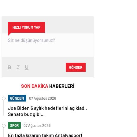
HIZLI YORUM YAP
GÖNDER
SON DAKİKA
HABERLERİ
GÜNDEM
07 Ağustos 2026
Joe Biden 6 aylık hedeflerini açıkladı.
Senato buz gibi…
SPOR
07 Ağustos 2026
En fazla kızaran takım Antalyaspor!