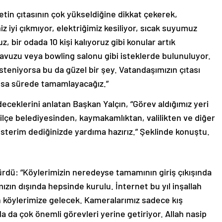
tin çıtasının çok yükseldiğine dikkat çekerek,
z iyi çıkmıyor, elektriğimiz kesiliyor, sıcak suyumuz
, bir odada 10 kişi kalıyoruz gibi konular artık
vuzu veya bowling salonu gibi isteklerde bulunuluyor.
 isteniyorsa bu da güzel bir şey. Vatandaşımızın çıtası
kısa sürede tamamlayacağız.”
eceklerini anlatan Başkan Yalçın, “Görev aldığımız yeri
, ilçe belediyesinden, kaymakamlıktan, valilikten ve diğer
terim dediğinizde yardıma hazırız.” Şeklinde konuştu.
rdü: “Köylerimizin neredeyse tamamının giriş çıkışında
zın dışında hepsinde kurulu. İnternet bu yıl inşallah
ün köylerimize gelecek. Kameralarımız sadece kış
da da çok önemli görevleri yerine getiriyor. Allah nasip