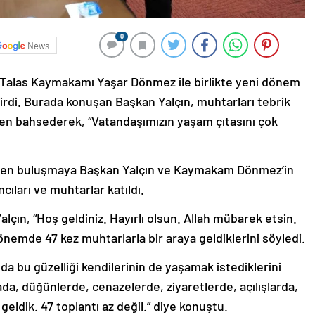
0
News
, Talas Kaymakamı Yaşar Dönmez ile birlikte yeni dönem
tirdi. Burada konuşan Başkan Yalçın, muhtarları tebrik
den bahsederek, “Vatandaşımızın yaşam çıtasını çok
eşen buluşmaya Başkan Yalçın ve Kaymakam Dönmez’in
cıları ve muhtarlar katıldı.
lçın, “Hoş geldiniz. Hayırlı olsun. Allah mübarek etsin.
önemde 47 kez muhtarlarla bir araya geldiklerini söyledi.
da bu güzelliği kendilerinin de yaşamak istediklerini
da, düğünlerde, cenazelerde, ziyaretlerde, açılışlarda,
eldik. 47 toplantı az değil.” diye konuştu.