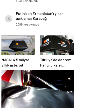
3031 kez okundu
Putin’den Ermenistan’ı yıkan
açıklama: Karabağ
5
Azerbaycan’ın ayrılmaz bir
2089 kez okundu
parçasıdır!
NASA: 4.5 milyar
Türkiye’de deprem:
yıllık asteroit
Hangi ülkeler
örnekleri Dünya’ya
yardım ediyor?
getirildi; yaşamın
başlangıcına ışık
tutabilir