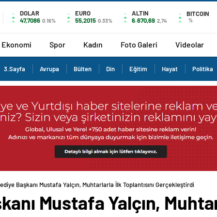
DOLAR
EURO
ALTIN
BITCOIN
47,7086
55,2015
6.670,69
%
0.16%
0.33%
2,74
Ekonomi
Spor
Kadın
Foto Galeri
Videolar
3.Sayfa
Avrupa
Bülten
Din
Eğitim
Hayat
Politika
ediye Başkanı Mustafa Yalçın, Muhtarlarla İlk Toplantısını Gerçekleştirdi
kanı Mustafa Yalçın, Muhtarl