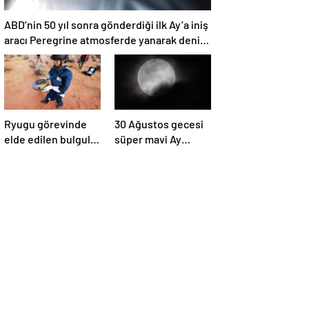
ABD’nin 50 yıl sonra gönderdiği ilk Ay’a iniş
aracı Peregrine atmosferde yanarak denize
düştü
Ryugu görevinde
30 Ağustos gecesi
elde edilen bulgular
süper mavi Ay
suyun dünyaya
gerçekleşecek ve
asteroitlerce
aynı ayda ikinci kez
getirilmiş
dolunay olacak
olabileceğini
gösteriyor