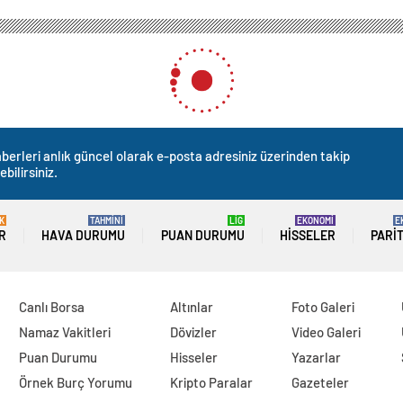
berleri anlık güncel olarak e-posta adresiniz üzerinden takip
ebilirsiniz.
K
TAHMİNİ
LİG
EKONOMİ
E
R
HAVA DURUMU
PUAN DURUMU
HISSELER
PARI
Canlı Borsa
Altınlar
Foto Galeri
Namaz Vakitleri
Dövizler
Video Galeri
Puan Durumu
Hisseler
Yazarlar
Örnek Burç Yorumu
Kripto Paralar
Gazeteler