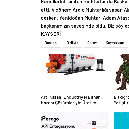
Kendilerini tanıtan muhtarlar da Başka
etti. 4 dönem Ardıç Muhtarlığı yapan A
derken, Yenidoğan Muhtarı Adem Ataso
başkanımızın sayesinde oldu. Biz söyledik
KAYSERİ
Başkanı
Birlikte
Görev
Kaymakam
Artı Kazan, Endüstriyel Buhar
Bitkigro
Kazanı Çözümleriyle Üretim
Yetişti
Tesislerine Verimli Sistemler
ve Ürün
Sunuyor