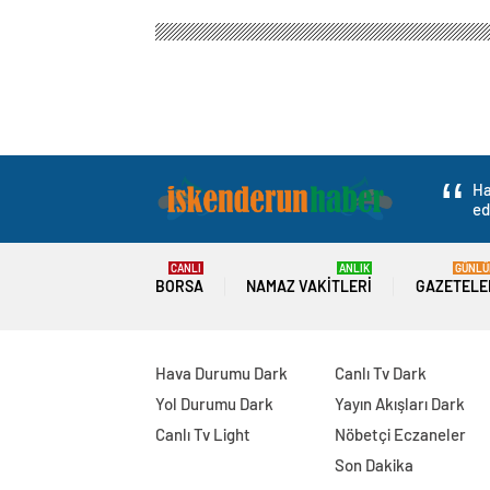
Ha
ed
CANLI
ANLIK
GÜNLÜ
BORSA
NAMAZ VAKITLERI
GAZETELE
Hava Durumu Dark
Canlı Tv Dark
Yol Durumu Dark
Yayın Akışları Dark
Canlı Tv Light
Nöbetçi Eczaneler
Son Dakika