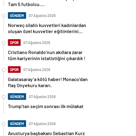
Tam 5 futbolcu….
GÜNDEM
07 Ağustos 2026
Norweç silahlı kuvvetleri kadınlardan
oluşan özel kuvvetler eğitimlerini
başlattı.
SPOR
07 Ağustos 2026
Cristiano Ronaldo’nun akıllara zarar
tüm kariyerinin istatistiğini çıkardık !
SPOR
07 Ağustos 2026
Galatasaray’a kötü haber! Monaco’dan
flaş Onyekuru kararı.
GÜNDEM
07 Ağustos 2026
Trump’tan seçim sonrası ilk mülakat
GÜNDEM
07 Ağustos 2026
Avusturya başbakanı Sebastian Kurz