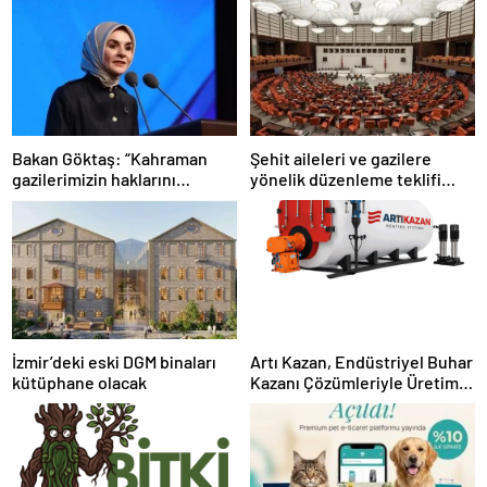
Bakan Göktaş: “Kahraman
Şehit aileleri ve gazilere
gazilerimizin haklarını
yönelik düzenleme teklifi
güçlendiren yeni bir dönemin
Meclis’te kabul edildi
kapılarını aralıyoruz”
İzmir’deki eski DGM binaları
Artı Kazan, Endüstriyel Buhar
kütüphane olacak
Kazanı Çözümleriyle Üretim
Tesislerine Verimli Sistemler
Sunuyor