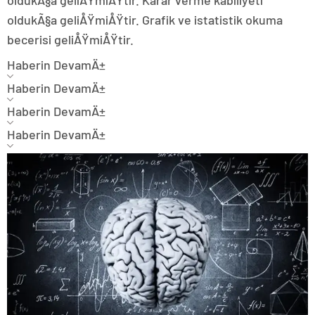
oldukÃ§a geliÅŸmiÅŸtir. Karar verme kabiliyeti
oldukÃ§a geliÅŸmiÅŸtir. Grafik ve istatistik okuma
becerisi geliÅŸmiÅŸtir.
Haberin DevamÄ±
Haberin DevamÄ±
Haberin DevamÄ±
Haberin DevamÄ±