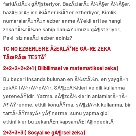
farklÄ±lÄ±k gÃ¶steriyor. BazÄ±larÄ± Ã¼Ã§er Ã¼Ã§er,
bazÄ±larÄ± ise ikiÅŸer ikiÅŸer ezberliyor. Kimlik
numaralarÄ±nÄ±n ezberlenme ÅŸekilleri ise hangi
zeka tÃ¼rÃ¼ne sahip olduÄŸumuzu gÃ¶steriyor.
Peki, siz nasÄ±l ezberlediniz?
TC NO EZBERLEME ÅžEKLÄ°NE GÃ–RE ZEKA
TÃœRÃœ TESTÄ°
2+2+2+2+2+1 ( Dilbilimsel ve matematiksel zeka)
Bu beceri insanda bulunan en Ã¼stÃ¼n, en yaygÄ±n
zekÃ¢ tÃ¼rÃ¼dÃ¼r. SÃ¶zcÃ¼kleri ve dili kullanma
yeteneÄŸidir. Yazma, sÃ¶zcÃ¼klerin anlamlarÄ±nÄ±
Ã¶ÄŸrenme, etkili konuÅŸma, sÃ¶zlÃ¼k kullanma, bir
tartÄ±ÅŸmayÄ± yÃ¶netme, sunu yapma gibi
etkinlikler bu zekanÄ±n kapsamÄ± iÃ§indedir.Â
2+3+3+3 ( Sosyal ve gÃ¶rsel zeka)