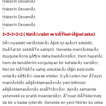
Haberin DevamÄ±
Haberin DevamÄ±
Haberin DevamÄ±
Haberin DevamÄ±
2+3+2+2+2 ( NatÃ¼ralist ve kiÅŸisel-iÃ§sel zeka)
DÃ¼nyadaki varlÄ±klarÄ± Ã§ok iyi ayÄ±rt edebilir.
DoÄŸal bir zekiliÄŸe sahiptir. Genelde mantÄ±klarÄ±
duygularÄ±na gÃ¶re daha baskÄ±ndÄ±r. Hem hayatÄ±
hem de kendilerini sorgulayan bir kafalarÄ± vardÄ±r.
Net bir kiÅŸiliÄŸe sahip olduklarÄ± iÃ§in belirsizlik
onlarÄ± kÃ¶tÃ¼ olarak etkiler. O yÃ¼zden her ÅŸeyin
mantÄ±klÄ± aÃ§Ä±klamasÄ±nÄ± yani bilimsel
aÃ§Ä±klamasÄ±nÄ± araÅŸtÄ±rÄ±r. AynÄ± zamanda
yetenekli ve pratik insanlardÄ±r. Ä°nsan iliÅŸkilerinde
de bir o kadar iyilerdir. Genelde en yeni fikirler bu zeka