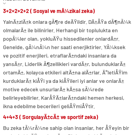
3+2+2+2+2 ( Sosyal ve mÃ¼zikal zeka)
YalnÄ±zlÄ±k onlara gÃ¶re deÄŸildir. DÄ±ÅŸa dÃ¶nÃ¼k
olmalarÄ± ile bilinirler. Herhangi bir toplulukta en
popÃ¼ler olan, yokluÄŸu hissedilenler onlardÄ±r.
Genelde, gÃ¼nÃ¼n her saati enerjiktirler. YÃ¼ksek
ve pozitif enerjileri, etraflarÄ±ndaki insanlara da
yansÄ±r. Liderlik Ã¶zellikleri vardÄ±r, bulunduklarÄ±
ortamÄ±, kolayca etkileri altÄ±na alÄ±rlar. Ä°letiÅŸim
kurduklarÄ± kiÅŸi ya da kiÅŸileri iyi anlar ve onlarÄ±
motive edecek unsurlarÄ± kÄ±sa sÃ¼rede
belirleyebilirler. KarÅŸÄ±larÄ±ndaki hemen herkesi,
ikna edebilme becerileri geliÅŸmiÅŸtir.
4+4+3 ( SorgulayÄ±cÄ± ve sportif zeka)
Bu zeka tÃ¼rÃ¼ne sahip olan insanlar, her ÅŸeyin bir