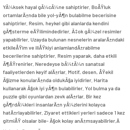
YÃ¼ksek hayal gÃ¼cÃ¼ne sahiptirler. BoÅŸluk
ortamlarÄ±nda bile yol-yÃ¶n bulabilme becerisine
sahiptirler. Resim, heykel gibi alanlarda kendini
gÃ¶sterme eÄŸilimindedirler. Ã‡ok gÃ¼zel resimler
yapabilirler. Uzayda bulunan nesnelerin aralarÄ±ndaki
etkileÅŸim ve iliÅŸkiyi anlamlandÄ±rabilme
becerilerine sahiptirler. Resim yaparak, daha etkili
Ã¶ÄŸrenirler. Neredeyse bÃ¼tÃ¼n sanatsal
faaliyetlerden keyif alÄ±rlar. Motif, desen, ÅŸekil
Ã§izme konularÄ±nda oldukÃ§a iyidirler. Harita
kullanarak Ã§ok iyi yÃ¶n bulabilirler. Yol bulma ya da
puzzle gibi oyunlardan zevk alÄ±rlar. Bir kez
gÃ¶rdÃ¼kleri insanlarÄ±n yÃ¼zlerini kolayca
hatÄ±rlayabilirler. Ziyaret ettikleri yerleri sadece 1 kez
gitmiÅŸ olsalar bile- Ã§ok kolay anÄ±msayabilirler.Â