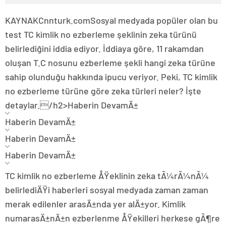
KAYNAK
Cnnturk.com
Sosyal medyada popüler olan bu
test TC kimlik no ezberleme şeklinin zeka türünü
belirlediğini iddia ediyor. İddiaya göre, 11 rakamdan
oluşan T.C nosunu ezberleme şekli hangi zeka türüne
sahip olunduğu hakkında ipucu veriyor. Peki, TC kimlik
no ezberleme türüne göre zeka türleri neler? İşte
detaylar./h2>
Haberin DevamÄ±
Haberin DevamÄ±
Haberin DevamÄ±
Haberin DevamÄ±
TC kimlik no ezberleme ÅŸeklinin zeka tÃ¼rÃ¼nÃ¼
belirlediÄŸi haberleri sosyal medyada zaman zaman
merak edilenler arasÄ±nda yer alÄ±yor. Kimlik
numarasÄ±nÄ±n ezberlenme ÅŸekilleri herkese gÃ¶re