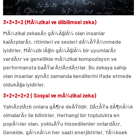
3+3+3+2 (MÃ¼zikal ve dilbilimsel zeka)
MÃ¼zikal zekasÄ± gÃ¼Ã§lÃ¼ olan insanlar
kalÄ±plarÄ±, ritimleri ve sesleri dÃ¼ÅŸÃ¼nmede
iyidirler. MÃ¼zik iÃ§in gÃ¼Ã§lÃ¼ bir uyumlarÄ±
vardÄ±r ve genellikle mÃ¼zikal kompozisyon ve
performansta baÅŸarÄ±lÄ±dÄ±rlar. Bu zekaya sahip
olan insanlar aynÄ± zamanda kendilerini ifade etmede
oldukÃ§a iyidirler.
3+2+2+2+2 ( Sosyal ve mÃ¼zikal zeka)
YalnÄ±zlÄ±k onlara gÃ¶re deÄŸildir. DÄ±ÅŸa dÃ¶nÃ¼k
olmalarÄ± ile bilinirler. Herhangi bir toplulukta en
popÃ¼ler olan, yokluÄŸu hissedilenler onlardÄ±r.
Genelde, gÃ¼nÃ¼n her saati enerjiktirler. YÃ¼ksek