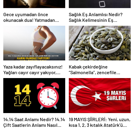
Gece uyumadan önce
Sağlık Eş Anlamlısı Nedir?
okunacak dua! Yatmadan
Sağlık Kelimesinin Eş
önce okunacak dualar!
Anlamlıları Nelerdir?
Uyumak için hangi dua?
Yaza kadar zayıflayacaksınız!
Kabak çekirdeğine
Yağları cayır cayır yakıyor,
“Salmonella”, zencefile
karnı dümdüz yapıyor! Diyet
“Bacillus cereus” nasıl
kabak çorbası tarifi ve püf
bulaşıyor?
noktaları!
14.14 Saat Anlamı Nedir? 14.14
19 MAYIS ŞİİRLERİ: Yeni, uzun,
Çift Saatlerin Anlamı Nasıl
kısa 1, 2, 3 kıtalık Atatürk’ü
Yorumlanır?
Anma Gençlik ve Spor