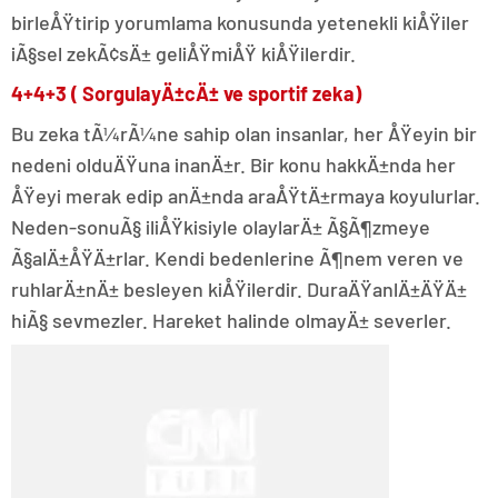
birleÅŸtirip yorumlama konusunda yetenekli kiÅŸiler
iÃ§sel zekÃ¢sÄ± geliÅŸmiÅŸ kiÅŸilerdir.
4+4+3 ( SorgulayÄ±cÄ± ve sportif zeka)
Bu zeka tÃ¼rÃ¼ne sahip olan insanlar, her ÅŸeyin bir
nedeni olduÄŸuna inanÄ±r. Bir konu hakkÄ±nda her
ÅŸeyi merak edip anÄ±nda araÅŸtÄ±rmaya koyulurlar.
Neden-sonuÃ§ iliÅŸkisiyle olaylarÄ± Ã§Ã¶zmeye
Ã§alÄ±ÅŸÄ±rlar. Kendi bedenlerine Ã¶nem veren ve
ruhlarÄ±nÄ± besleyen kiÅŸilerdir. DuraÄŸanlÄ±ÄŸÄ±
hiÃ§ sevmezler. Hareket halinde olmayÄ± severler.