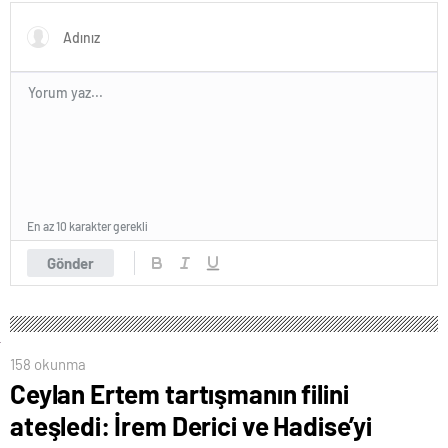
Bayramı şiirleri…
En az 10 karakter gerekli
Gönder
158 okunma
Ceylan Ertem tartışmanın filini
ateşledi: İrem Derici ve Hadise’yi