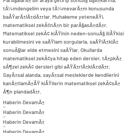
ParÃ§alarÄ± bir araya getirip sonuÃ§ Ã§Ä±karma,
tÃ¼mdengelim veya tÃ¼mevarÄ±m konusunda
baÅŸarÄ±lÄ±dÄ±rlar. Muhakeme yeteneÄŸi,
matematiksel zekÃ¢nÄ±n bir parÃ§asÄ±dÄ±r.
Matematiksel zekÃ¢ kiÅŸinin neden-sonuÃ§ iliÅŸkisi
kurabilmesini ve saÄŸlam sorgularla, saÄŸlÄ±klÄ±
sonuÃ§lar elde etmesini saÄŸlar. Okullarda
matematiksel zekÃ¢ya hitap eden dersler, tÄ±pkÄ±
sÃ¶zel zekÃ¢ dersleri gibi aÄŸÄ±rlÄ±klÄ±dÄ±r.
SayÄ±sal alanda, sayÄ±sal mesleklerde kendilerini
kanÄ±tlamÄ±ÅŸ kiÅŸilerin matematiksel zekÃ¢sÄ±
Ã¶n plandadÄ±r.
Haberin DevamÄ±
Haberin DevamÄ±
Haberin DevamÄ±
Haberin DevamÄ±