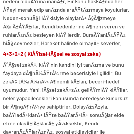
nedeni olduÄŸuna inanÄ±r. Bir konu hakkÄ±nda her
ÅŸeyi merak edip anÄ±nda araÅŸtÄ±rmaya koyulurlar.
Neden-sonuÃ§ iliÅŸkisiyle olaylarÄ± Ã§Ã¶zmeye
Ã§alÄ±ÅŸÄ±rlar. Kendi bedenlerine Ã¶nem veren ve
ruhlarÄ±nÄ± besleyen kiÅŸilerdir. DuraÄŸanlÄ±ÄŸÄ±
hiÃ§ sevmezler. Hareket halinde olmayÄ± severler.
4+3+2+2 ( KiÅŸisel-iÃ§sel ve sosyal zeka)
Ä°Ã§sel zekÃ¢, kiÅŸinin kendini iyi tanÄ±ma ve bunu
faydaya dÃ¶nÃ¼ÅŸtÃ¼rme becerisiyle ilgilidir. Bu
zekÃ¢ tÃ¼rÃ¼nÃ¼ Ã¶nemli kÄ±lan, beceri-hedef
uyumudur. Yani, iÃ§sel zekÃ¢sÄ± geliÅŸmiÅŸ kiÅŸiler,
neler yapabilecekleri konusunda neredeyse kusursuz
bir Ã¶ngÃ¶rÃ¼ye sahiptirler. DolayÄ±sÄ±yla,
baÅŸladÄ±klarÄ± iÅŸte baÅŸarÄ±lÄ± sonuÃ§lar elde
etme olasÄ±lÄ±klarÄ± yÃ¼ksektir. Kendi
davranÄ±ÅŸlarÄ±nÄ±, sosyal etkileyiciler ile