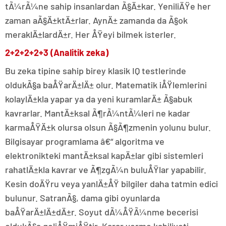
tÃ¼rÃ¼ne sahip insanlardan Ã§Ä±kar. YeniliÄŸe her
zaman aÃ§Ä±ktÄ±rlar. AynÄ± zamanda da Ã§ok
meraklÄ±lardÄ±r. Her ÅŸeyi bilmek isterler.
2+2+2+2+3 (Analitik zeka)
Bu zeka tipine sahip birey klasik IQ testlerinde
oldukÃ§a baÅŸarÄ±lÄ± olur. Matematik iÅŸlemlerini
kolaylÄ±kla yapar ya da yeni kuramlarÄ± Ã§abuk
kavrarlar. MantÄ±ksal Ã¶rÃ¼ntÃ¼leri ne kadar
karmaÅŸÄ±k olursa olsun Ã§Ã¶zmenin yolunu bulur.
Bilgisayar programlama â€“ algoritma ve
elektronikteki mantÄ±ksal kapÄ±lar gibi sistemleri
rahatlÄ±kla kavrar ve Ã¶zgÃ¼n buluÅŸlar yapabilir.
Kesin doÄŸru veya yanlÄ±ÅŸ bilgiler daha tatmin edici
bulunur. SatranÃ§, dama gibi oyunlarda
baÅŸarÄ±lÄ±dÄ±r. Soyut dÃ¼ÅŸÃ¼nme becerisi