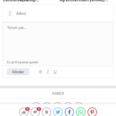
Külliyesi’ndeki konser
projeler
AKM’ye taşındı
En az 10 karakter gerekli
Gönder
HABER
0
0