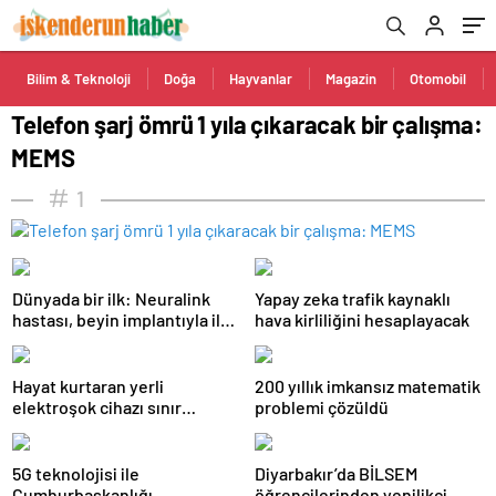
Bilim & Teknoloji
Doğa
Hayvanlar
Magazin
Otomobil
Telefon şarj ömrü 1 yıla çıkaracak bir çalışma:
MEMS
1
Dünyada bir ilk: Neuralink
Yapay zeka trafik kaynaklı
hastası, beyin implantıyla ilk
hava kirliliğini hesaplayacak
kez YouTube videosu
hazırladı
Hayat kurtaran yerli
200 yıllık imkansız matematik
elektroşok cihazı sınır
problemi çözüldü
kapısında da görevde
5G teknolojisi ile
Diyarbakır’da BİLSEM
Cumhurbaşkanlığı
öğrencilerinden yenilikçi