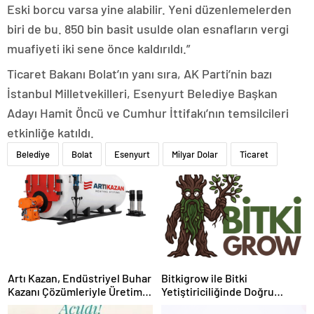
Eski borcu varsa yine alabilir. Yeni düzenlemelerden
biri de bu. 850 bin basit usulde olan esnafların vergi
muafiyeti iki sene önce kaldırıldı.”
Ticaret Bakanı Bolat’ın yanı sıra, AK Parti’nin bazı
İstanbul Milletvekilleri, Esenyurt Belediye Başkan
Adayı Hamit Öncü ve Cumhur İttifakı’nın temsilcileri
etkinliğe katıldı.
Belediye
Bolat
Esenyurt
Milyar Dolar
Ticaret
Artı Kazan, Endüstriyel Buhar
Bitkigrow ile Bitki
Kazanı Çözümleriyle Üretim
Yetiştiriciliğinde Doğru
Tesislerine Verimli Sistemler
Ekipman ve Ürün Seçimi