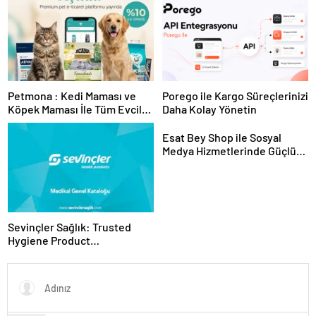
Sunuyor
Petmona : Kedi Maması ve
Porego ile Kargo Süreçlerinizi
Köpek Maması İle Tüm Evcil
Daha Kolay Yönetin
Hayvan Ürünleri
Esat Bey Shop ile Sosyal
Medya Hizmetlerinde Güçlü
Panel Deneyimi
Sevinçler Sağlık: Trusted
Hygiene Product
Manufacturer in Turkey