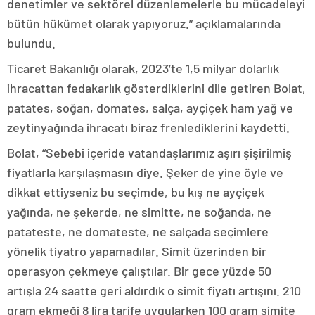
denetimler ve sektörel düzenlemelerle bu mücadeleyi
bütün hükümet olarak yapıyoruz.” açıklamalarında
bulundu.
Ticaret Bakanlığı olarak, 2023’te 1,5 milyar dolarlık
ihracattan fedakarlık gösterdiklerini dile getiren Bolat,
patates, soğan, domates, salça, ayçiçek ham yağ ve
zeytinyağında ihracatı biraz frenlediklerini kaydetti.
Bolat, “Sebebi içeride vatandaşlarımız aşırı şişirilmiş
fiyatlarla karşılaşmasın diye. Şeker de yine öyle ve
dikkat ettiyseniz bu seçimde, bu kış ne ayçiçek
yağında, ne şekerde, ne simitte, ne soğanda, ne
patateste, ne domateste, ne salçada seçimlere
yönelik tiyatro yapamadılar. Simit üzerinden bir
operasyon çekmeye çalıştılar. Bir gece yüzde 50
artışla 24 saatte geri aldırdık o simit fiyatı artışını. 210
gram ekmeği 8 lira tarife uygularken 100 gram simite