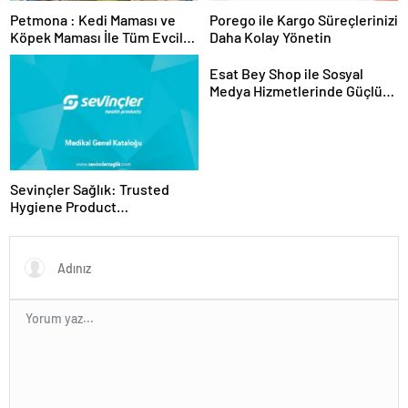
Petmona : Kedi Maması ve
Porego ile Kargo Süreçlerinizi
Köpek Maması İle Tüm Evcil
Daha Kolay Yönetin
Hayvan Ürünleri
Esat Bey Shop ile Sosyal
Medya Hizmetlerinde Güçlü
Panel Deneyimi
Sevinçler Sağlık: Trusted
Hygiene Product
Manufacturer in Turkey