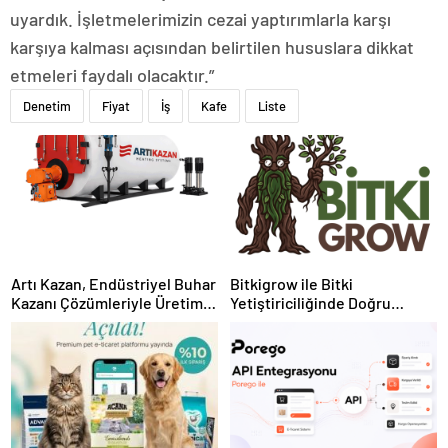
uyardık. İşletmelerimizin cezai yaptırımlarla karşı
karşıya kalması açısından belirtilen hususlara dikkat
etmeleri faydalı olacaktır.”
Denetim
Fiyat
İş
Kafe
Liste
Artı Kazan, Endüstriyel Buhar
Bitkigrow ile Bitki
Kazanı Çözümleriyle Üretim
Yetiştiriciliğinde Doğru
Tesislerine Verimli Sistemler
Ekipman ve Ürün Seçimi
Sunuyor