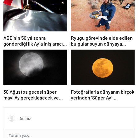
başlangıcına ışık tutabilir
ABD’nin 50 yıl sonra
Ryugu görevinde elde edilen
gönderdiği ilk Ay’a iniş aracı
bulgular suyun dünyaya
Peregrine atmosferde
asteroitlerce getirilmiş
yanarak denize düştü
olabileceğini gösteriyor
30 Ağustos gecesi süper
Fotoğraflarla dünyanın birçok
mavi Ay gerçekleşecek ve
yerinden ‘Süper Ay’
aynı ayda ikinci kez dolunay
manzaraları
olacak