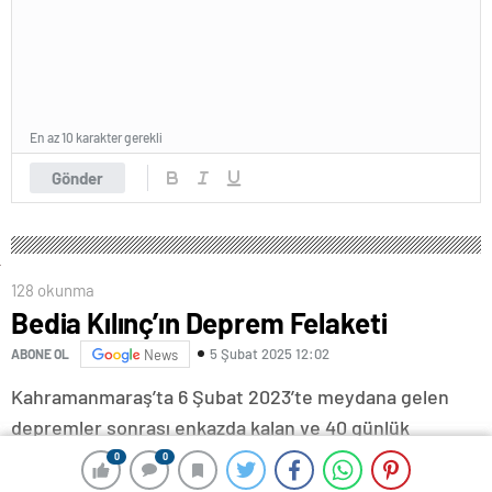
En az 10 karakter gerekli
Gönder
128 okunma
Bedia Kılınç’ın Deprem Felaketi
5 Şubat 2025 12:02
ABONE OL
News
Kahramanmaraş’ta 6 Şubat 2023’te meydana gelen
depremler sonrası enkazda kalan ve 40 günlük
bebeğine 20 gün sonra kavuşan Bedia Kılınç,
0
0
0
0
yaşadıklarını gözyaşları içerisinde anlattı.