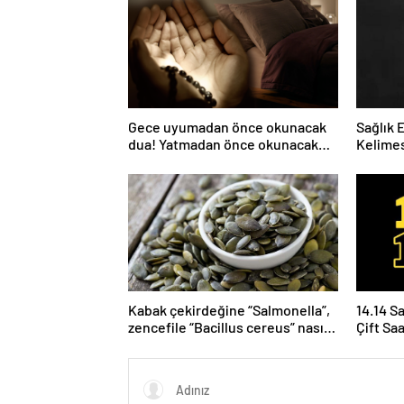
Gece uyumadan önce okunacak
Sağlık 
dua! Yatmadan önce okunacak
Kelimes
dualar! Uyumak için hangi dua?
Nelerdi
Kabak çekirdeğine “Salmonella”,
14.14 S
zencefile “Bacillus cereus” nasıl
Çift Sa
bulaşıyor?
Yoruml