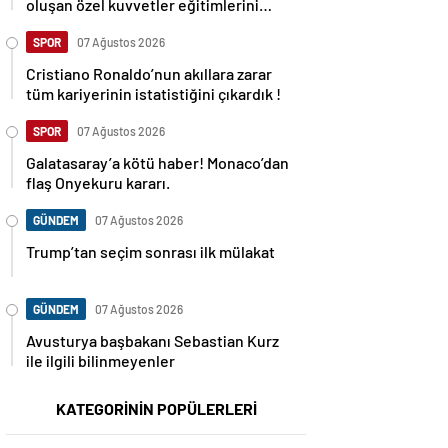
oluşan özel kuvvetler eğitimlerini
başlattı.
SPOR
07 Ağustos 2026
Cristiano Ronaldo’nun akıllara zarar
tüm kariyerinin istatistiğini çıkardık !
SPOR
07 Ağustos 2026
Galatasaray’a kötü haber! Monaco’dan
flaş Onyekuru kararı.
GÜNDEM
07 Ağustos 2026
Trump’tan seçim sonrası ilk mülakat
GÜNDEM
07 Ağustos 2026
Avusturya başbakanı Sebastian Kurz
ile ilgili bilinmeyenler
KATEGORİNİN POPÜLERLERİ