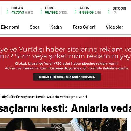
DOLAR
EURO
ALTIN
BITCOIN
47,7043
55,1992
6.659,09
%
0.15%
0.33%
2,56
Ekonomi
Spor
Kadın
Foto Galeri
Videolar
 Büyüküstün saçlarını kesti: Anılarla vedalaşma vakti
çlarını kesti: Anılarla ved