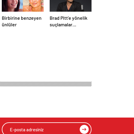
Birbirine benzeyen
Brad Pitt’e yönelik
ünlüler
suçlamalar
düşürüldü