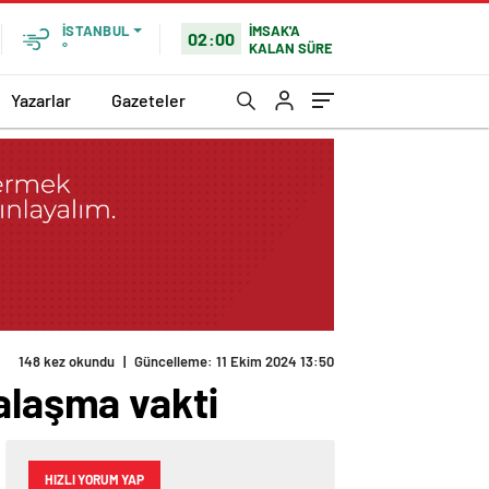
İMSAK'A
İSTANBUL
02:00
KALAN SÜRE
°
Yazarlar
Gazeteler
148 kez okundu
|
Güncelleme: 11 Ekim 2024 13:50
alaşma vakti
HIZLI YORUM YAP