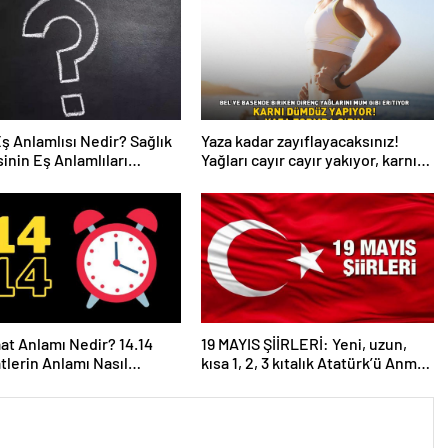
Eş Anlamlısı Nedir? Sağlık
Yaza kadar zayıflayacaksınız!
inin Eş Anlamlıları
Yağları cayır cayır yakıyor, karnı
r?
dümdüz yapıyor! Diyet kabak
çorbası tarifi ve püf noktaları!
aat Anlamı Nedir? 14.14
19 MAYIS ŞİİRLERİ: Yeni, uzun,
atlerin Anlamı Nasıl
kısa 1, 2, 3 kıtalık Atatürk’ü Anma
anır?
Gençlik ve Spor Bayramı şiirleri…