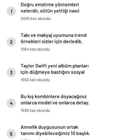
Doğru emzirme yöntemleri
nelerdir, sütün yettiği nasıl
1
anlaşılır?
2005 kez okundu
Takı ve makyaj uyumuna trend
örnekleri sizler için derledik.
2
1564 kez okundu
Taylor Swift yeni albüm planları
için düğmeye bastığını sosyal
3
medyadan duyurdu!
1553 kez okundu
Bu kış kombinlere doyacağınız
onlarca model ve onlarca detay.
4
1536 kez okundu
Annelik duygusunun ortak
tanımı diyebileceğimiz 10 başlık.
5