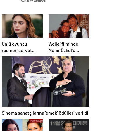
1478 kez okundu
Ünlü oyuncu
‘Adile’ filminde
resmen servet
Münir Özkul’u
kazandı!
canlandıracak isim
belli oldu
Sinema sanatçılarına ’emek’ ödülleri verildi