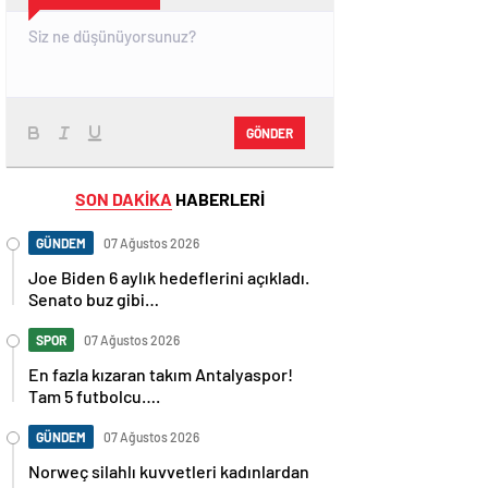
GÖNDER
SON DAKİKA
HABERLERİ
GÜNDEM
07 Ağustos 2026
Joe Biden 6 aylık hedeflerini açıkladı.
Senato buz gibi…
SPOR
07 Ağustos 2026
En fazla kızaran takım Antalyaspor!
Tam 5 futbolcu….
GÜNDEM
07 Ağustos 2026
Norweç silahlı kuvvetleri kadınlardan