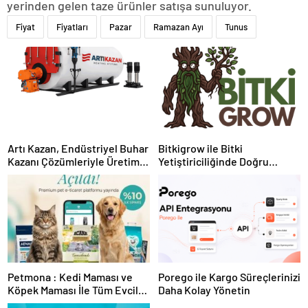
yerinden gelen taze ürünler satışa sunuluyor.
Fiyat
Fiyatları
Pazar
Ramazan Ayı
Tunus
Artı Kazan, Endüstriyel Buhar
Bitkigrow ile Bitki
Kazanı Çözümleriyle Üretim
Yetiştiriciliğinde Doğru
Tesislerine Verimli Sistemler
Ekipman ve Ürün Seçimi
Sunuyor
Petmona : Kedi Maması ve
Porego ile Kargo Süreçlerinizi
Köpek Maması İle Tüm Evcil
Daha Kolay Yönetin
Hayvan Ürünleri