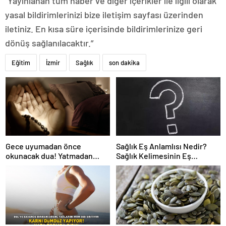
“Yayınlanan tüm haber ve diğer içerikler ile ilgili olarak
yasal bildirimlerinizi bize iletişim sayfası üzerinden
iletiniz. En kısa süre içerisinde bildirimlerinize geri
dönüş sağlanılacaktır.”
Eğitim
İzmir
Sağlık
son dakika
Gece uyumadan önce
Sağlık Eş Anlamlısı Nedir?
okunacak dua! Yatmadan
Sağlık Kelimesinin Eş
önce okunacak dualar!
Anlamlıları Nelerdir?
Uyumak için hangi dua?