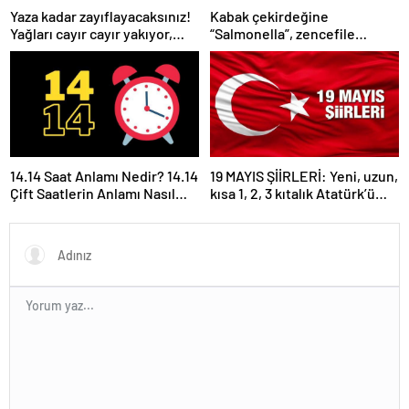
Yaza kadar zayıflayacaksınız!
Kabak çekirdeğine
Yağları cayır cayır yakıyor,
“Salmonella”, zencefile
karnı dümdüz yapıyor! Diyet
“Bacillus cereus” nasıl
kabak çorbası tarifi ve püf
bulaşıyor?
noktaları!
14.14 Saat Anlamı Nedir? 14.14
19 MAYIS ŞİİRLERİ: Yeni, uzun,
Çift Saatlerin Anlamı Nasıl
kısa 1, 2, 3 kıtalık Atatürk’ü
Yorumlanır?
Anma Gençlik ve Spor
Bayramı şiirleri…