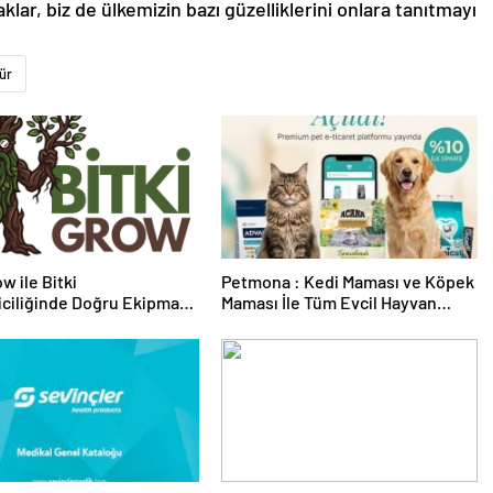
ar, biz de ülkemizin bazı güzelliklerini onlara tanıtmayı
ür
w ile Bitki
Petmona : Kedi Maması ve Köpek
riciliğinde Doğru Ekipman
Maması İle Tüm Evcil Hayvan
 Seçimi
Ürünleri