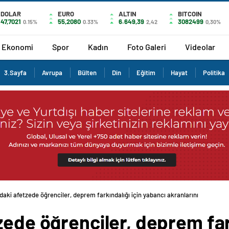
DOLAR
EURO
ALTIN
BITCOIN
47,7021
55,2080
6.649,39
3082499
0.15%
0.33%
2,42
0,30%
Ekonomi
Spor
Kadın
Foto Galeri
Videolar
3.Sayfa
Avrupa
Bülten
Din
Eğitim
Hayat
Politika
daki afetzede öğrenciler, deprem farkındalığı için yabancı akranlarını
zede öğrenciler, deprem fark