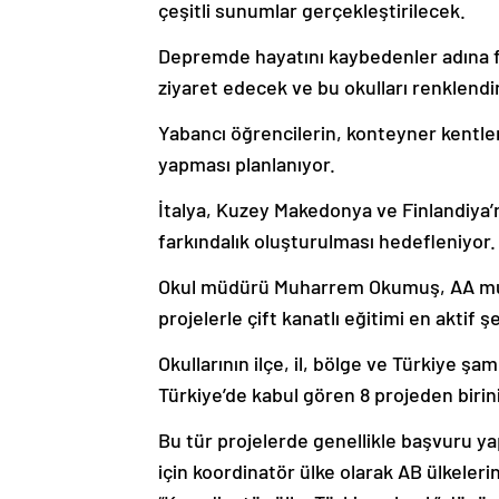
çeşitli sunumlar gerçekleştirilecek.
Depremde hayatını kaybedenler adına fi
ziyaret edecek ve bu okulları renklendir
Yabancı öğrencilerin, konteyner kentler
yapması planlanıyor.
İtalya, Kuzey Makedonya ve Finlandiya’
farkındalık oluşturulması hedefleniyor.
Okul müdürü Muharrem Okumuş, AA muhabi
projelerle çift kanatlı eğitimi en aktif 
Okullarının ilçe, il, bölge ve Türkiye ş
Türkiye’de kabul gören 8 projeden birini
Bu tür projelerde genellikle başvuru yap
için koordinatör ülke olarak AB ülkeleri