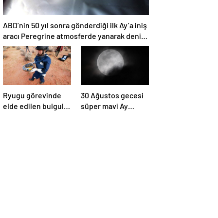
ABD’nin 50 yıl sonra gönderdiği ilk Ay’a iniş
aracı Peregrine atmosferde yanarak denize
düştü
Ryugu görevinde
30 Ağustos gecesi
elde edilen bulgular
süper mavi Ay
suyun dünyaya
gerçekleşecek ve
asteroitlerce
aynı ayda ikinci kez
getirilmiş
dolunay olacak
olabileceğini
gösteriyor