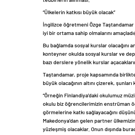
“Ülkelerin katkısı büyük olacak”
İngilizce öğretmeni Özge Taştandamar d
iyi bir ortama sahip olmalarını amaçladığ
Bu bağlamda sosyal kurslar olacağını an
konteyner okulda sosyal kurslar ve de
bazı derslere yönelik kurslar açacakların
Taştandamar, proje kapsamında birlikte ç
büyük olacağının altını çizerek, şunları 
“Örneğin Finlandiya’daki okulumuz müzik
okulu biz öğrencilerimizin enstrüman ö
görmelerine katkı sağlayacağını düşünü
Makedonya’dan gelen partner ülkemizin 
yüzleşmiş olacaklar. Onun dışında burad