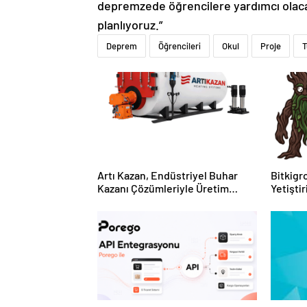
depremzede öğrencilere yardımcı olacakl
planlıyoruz.”
Deprem
Öğrencileri
Okul
Proje
T
Artı Kazan, Endüstriyel Buhar
Bitkigro
Kazanı Çözümleriyle Üretim
Yetişti
Tesislerine Verimli Sistemler
ve Ürün
Sunuyor