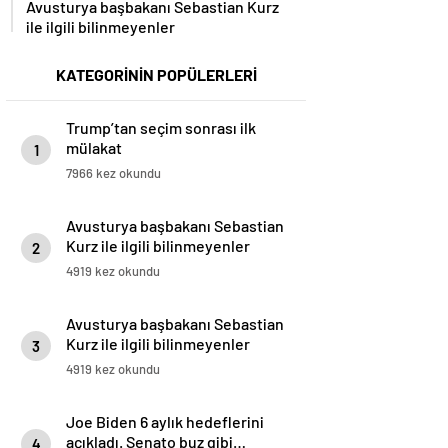
Avusturya başbakanı Sebastian Kurz
ile ilgili bilinmeyenler
KATEGORİNİN POPÜLERLERİ
Trump’tan seçim sonrası ilk
mülakat
1
7966 kez okundu
Avusturya başbakanı Sebastian
Kurz ile ilgili bilinmeyenler
2
4919 kez okundu
Avusturya başbakanı Sebastian
Kurz ile ilgili bilinmeyenler
3
4919 kez okundu
Joe Biden 6 aylık hedeflerini
açıkladı. Senato buz gibi…
4