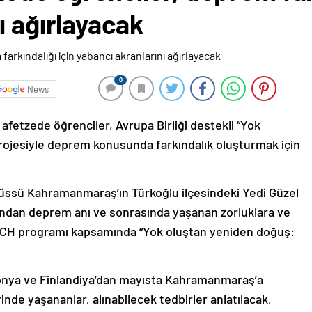
ı ağırlayacak
0
News
fetzede öğrenciler, Avrupa Birliği destekli “Yok
rojesiyle deprem konusunda farkındalık oluşturmak için
üssü Kahramanmaraş’ın Türkoğlu ilçesindeki Yedi Güzel
ndan deprem anı ve sonrasında yaşanan zorluklara ve
SCH programı kapsamında “Yok oluştan yeniden doğuş:
onya ve Finlandiya’dan mayısta Kahramanmaraş’a
de yaşananlar, alınabilecek tedbirler anlatılacak,