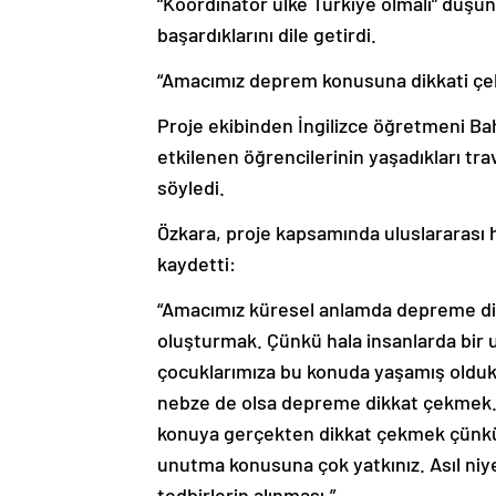
“Koordinatör ülke Türkiye olmalı” düşü
başardıklarını dile getirdi.
“Amacımız deprem konusuna dikkati ç
Proje ekibinden İngilizce öğretmeni Ba
etkilenen öğrencilerinin yaşadıkları tr
söyledi.
Özkara, proje kapsamında uluslararası ha
kaydetti:
“Amacımız küresel anlamda depreme dik
oluşturmak. Çünkü hala insanlarda bir 
çocuklarımıza bu konuda yaşamış oldukla
nebze de olsa depreme dikkat çekmek. 
konuya gerçekten dikkat çekmek çünkü
unutma konusuna çok yatkınız. Asıl ni
tedbirlerin alınması.”