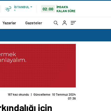
İMSAK'A
İSTANBUL
02:00
KALAN SÜRE
°
Yazarlar
Gazeteler
167 kez okundu
|
Güncelleme: 10 Temmuz 2024
07:36
ındalığı için