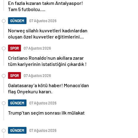
En fazla kızaran takım Antalyaspor!
Tam 5 futbolcu….
GÜNDEM
07 Ağustos 2026
Norweç silahlı kuvvetleri kadınlardan
oluşan özel kuvvetler eğitimlerini
başlattı.
SPOR
07 Ağustos 2026
Cristiano Ronaldo’nun akıllara zarar
tüm kariyerinin istatistiğini çıkardık !
SPOR
07 Ağustos 2026
Galatasaray’a kötü haber! Monaco’dan
flaş Onyekuru kararı.
GÜNDEM
07 Ağustos 2026
Trump’tan seçim sonrası ilk mülakat
GÜNDEM
07 Ağustos 2026