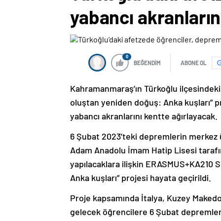
yabancı akranların
0
BEĞENDİM
ABONE OL
Kahramanmaraş’ın Türkoğlu ilçesindeki a
oluştan yeniden doğuş: Anka kuşları” p
yabancı akranlarını kentte ağırlayacak.
6 Şubat 2023’teki depremlerin merkez 
Adam Anadolu İmam Hatip Lisesi tarafı
yapılacaklara ilişkin ERASMUS+KA210 
Anka kuşları” projesi hayata geçirildi.
Proje kapsamında İtalya, Kuzey Maked
gelecek öğrencilere 6 Şubat depremlerin