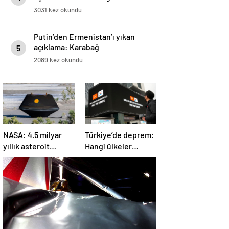
3031 kez okundu
Putin’den Ermenistan’ı yıkan
açıklama: Karabağ
5
Azerbaycan’ın ayrılmaz bir
2089 kez okundu
parçasıdır!
NASA: 4.5 milyar
Türkiye’de deprem:
yıllık asteroit
Hangi ülkeler
örnekleri Dünya’ya
yardım ediyor?
getirildi; yaşamın
başlangıcına ışık
tutabilir