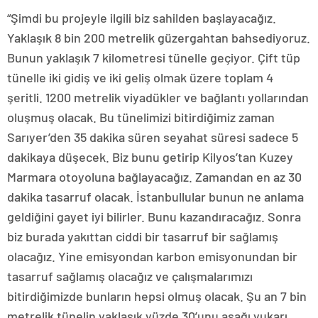
“Şimdi bu projeyle ilgili biz sahilden başlayacağız.
Yaklaşık 8 bin 200 metrelik güzergahtan bahsediyoruz.
Bunun yaklaşık 7 kilometresi tünelle geçiyor. Çift tüp
tünelle iki gidiş ve iki geliş olmak üzere toplam 4
şeritli. 1200 metrelik viyadükler ve bağlantı yollarından
oluşmuş olacak. Bu tünelimizi bitirdiğimiz zaman
Sarıyer’den 35 dakika süren seyahat süresi sadece 5
dakikaya düşecek. Biz bunu getirip Kilyos’tan Kuzey
Marmara otoyoluna bağlayacağız. Zamandan en az 30
dakika tasarruf olacak. İstanbullular bunun ne anlama
geldiğini gayet iyi bilirler. Bunu kazandıracağız. Sonra
biz burada yakıttan ciddi bir tasarruf bir sağlamış
olacağız. Yine emisyondan karbon emisyonundan bir
tasarruf sağlamış olacağız ve çalışmalarımızı
bitirdiğimizde bunların hepsi olmuş olacak. Şu an 7 bin
metrelik tünelin yaklaşık yüzde 30’unu aşağı yukarı