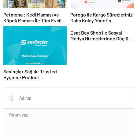
Petmona : Kedi Maması ve
Porego ile Kargo Süreçlerinizi
Köpek Maması İle Tüm Evcil
Daha Kolay Yönetin
Hayvan Ürünleri
Esat Bey Shop ile Sosyal
Medya Hizmetlerinde Güçlü
Panel Deneyimi
Sevinçler Sağlık: Trusted
Hygiene Product
Manufacturer in Turkey