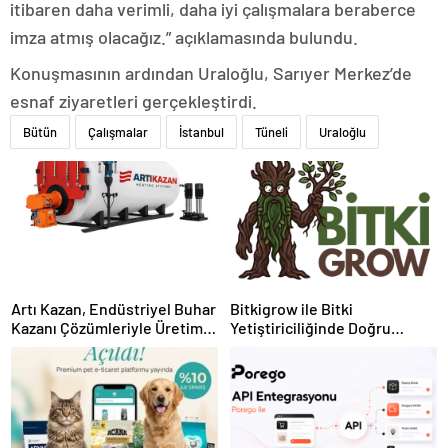
itibaren daha verimli, daha iyi çalışmalara beraberce
imza atmış olacağız.” açıklamasında bulundu.
Konuşmasının ardından Uraloğlu, Sarıyer Merkez’de
esnaf ziyaretleri gerçekleştirdi.
Bütün
Çalışmalar
İstanbul
Tüneli
Uraloğlu
Artı Kazan, Endüstriyel Buhar
Bitkigrow ile Bitki
Kazanı Çözümleriyle Üretim
Yetiştiriciliğinde Doğru
Tesislerine Verimli Sistemler
Ekipman ve Ürün Seçimi
Sunuyor