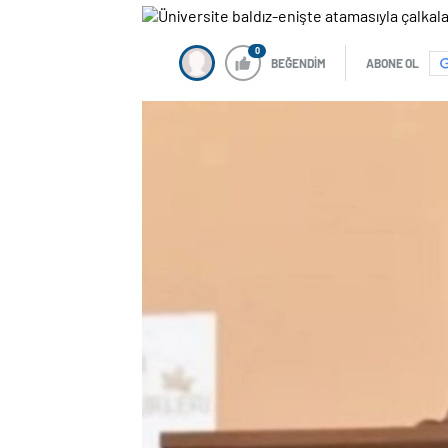
0
BEĞENDİM
ABONE OL