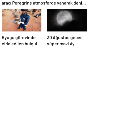
aracı Peregrine atmosferde yanarak denize
düştü
Ryugu görevinde
30 Ağustos gecesi
elde edilen bulgular
süper mavi Ay
suyun dünyaya
gerçekleşecek ve
asteroitlerce
aynı ayda ikinci kez
getirilmiş
dolunay olacak
olabileceğini
gösteriyor