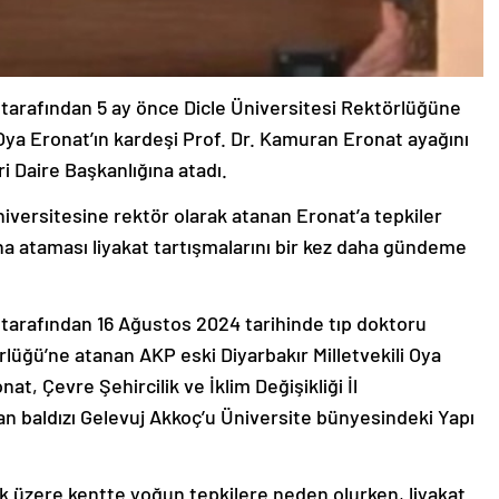
arafından 5 ay önce Dicle Üniversitesi Rektörlüğüne
 Oya Eronat’ın kardeşi Prof. Dr. Kamuran Eronat ayağını
ri Daire Başkanlığına atadı.
Üniversitesine rektör olarak atanan Eronat’a tepkiler
na ataması liyakat tartışmalarını bir kez daha gündeme
arafından 16 Ağustos 2024 tarihinde tıp doktoru
rlüğü’ne atanan AKP eski Diyarbakır Milletvekili Oya
at, Çevre Şehircilik ve İklim Değişikliği İl
 baldızı Gelevuj Akkoç’u Üniversite bünyesindeki Yapı
k üzere kentte yoğun tepkilere neden olurken, liyakat