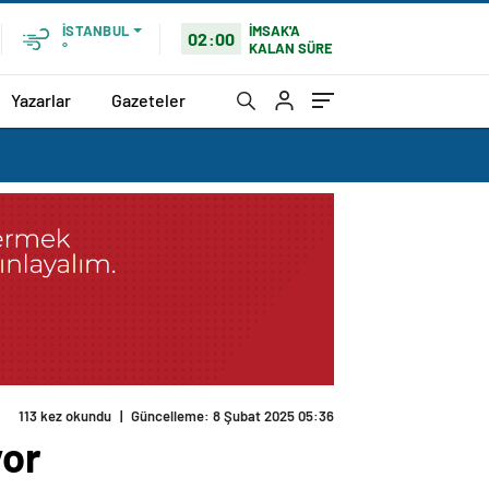
İMSAK'A
İSTANBUL
02:00
KALAN SÜRE
°
Yazarlar
Gazeteler
113 kez okundu
|
Güncelleme: 8 Şubat 2025 05:36
yor