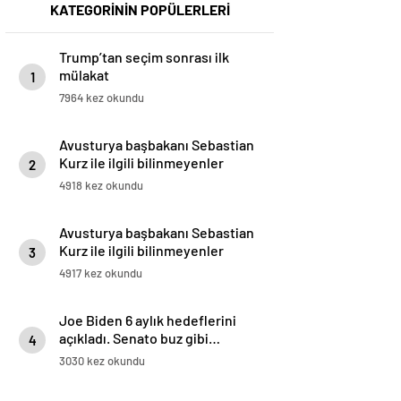
KATEGORİNİN POPÜLERLERİ
Trump’tan seçim sonrası ilk
mülakat
1
7964 kez okundu
Avusturya başbakanı Sebastian
Kurz ile ilgili bilinmeyenler
2
4918 kez okundu
Avusturya başbakanı Sebastian
Kurz ile ilgili bilinmeyenler
3
4917 kez okundu
Joe Biden 6 aylık hedeflerini
açıkladı. Senato buz gibi…
4
3030 kez okundu