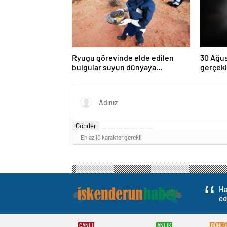
Ryugu görevinde elde edilen
30 Ağus
bulgular suyun dünyaya
gerçekl
asteroitlerce getirilmiş
kez dol
olabileceğini gösteriyor
Gönder
En az 10 karakter gerekli
Ha
ed
CANLI
ANLIK
GÜNLÜ