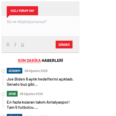
HIZLI YORUM YAP
GÖNDER
SON DAKİKA
HABERLERİ
GÜNDEM
06 Ağustos 2026
Joe Biden 6 aylık hedeflerini açıkladı.
Senato buz gibi…
SPOR
06 Ağustos 2026
En fazla kızaran takım Antalyaspor!
Tam 5 futbolcu….