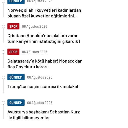
GÜNDEM
06 Ağustos 2026
Norweç silahlı kuvvetleri kadınlardan
oluşan özel kuvvetler eğitimlerini
başlattı.
SPOR
06 Ağustos 2026
Cristiano Ronaldo’nun akıllara zarar
tüm kariyerinin istatistiğini çıkardık !
SPOR
06 Ağustos 2026
Galatasaray’a kötü haber! Monaco’dan
flaş Onyekuru kararı.
GÜNDEM
06 Ağustos 2026
Trump’tan seçim sonrası ilk mülakat
GÜNDEM
06 Ağustos 2026
Avusturya başbakanı Sebastian Kurz
ile ilgili bilinmeyenler