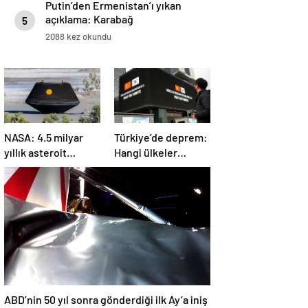
Putin’den Ermenistan’ı yıkan
açıklama: Karabağ
5
Azerbaycan’ın ayrılmaz bir
2088 kez okundu
parçasıdır!
NASA: 4.5 milyar
Türkiye’de deprem:
yıllık asteroit
Hangi ülkeler
örnekleri Dünya’ya
yardım ediyor?
getirildi; yaşamın
başlangıcına ışık
tutabilir
ABD’nin 50 yıl sonra gönderdiği ilk Ay’a iniş