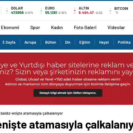
DOLAR
EURO
ALTIN
BITCOIN
47,5856
55,1281
6.494,47
%
0.01%
0.16%
-0,02
Ekonomi
Spor
Kadın
Foto Galeri
Videolar
3.Sayfa
Avrupa
Bülten
Din
Eğitim
Hayat
Politika
 baldız-enişte atamasıyla çalkalanıyor
enişte atamasıyla çalkalanı