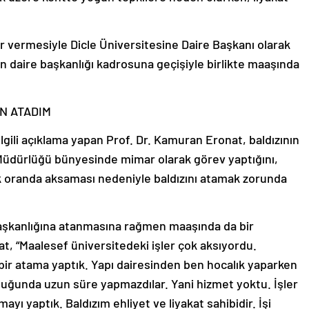
r vermesiyle Dicle Üniversitesine Daire Başkanı olarak
n daire başkanlığı kadrosuna geçişiyle birlikte maaşında
İN ATADIM
ilgili açıklama yapan Prof. Dr. Kamuran Eronat, baldızının
k Müdürlüğü bünyesinde mimar olarak görev yaptığını,
k oranda aksaması nedeniyle baldızını atamak zorunda
 başkanlığına atanmasına rağmen maaşında da bir
at, “Maalesef üniversitedeki işler çok aksıyordu.
e bir atama yaptık. Yapı dairesinden ben hocalık yaparken
uğunda uzun süre yapmazdılar. Yani hizmet yoktu. İşler
ayı yaptık. Baldızım ehliyet ve liyakat sahibidir. İşi