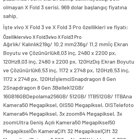
olmayan X Fold 3 serisi, 969 dolar başlangıç fiyatına
sahip.
İşte vivo X Fold 3 ve X Fold 3 Pro özellikleri ve fiyatı:
Özelliklervivo X Fold3vivo X Fold3 Pro
Ağırlık/ Kalınlık219g/ 10.2 mm236g/ 11.2 mmİç Ekran
Boyutu ve Çözünürlük8.03 inç, 2480 x 2200 px,
120Hz8.03 inç, 2480 x 2200 px, 120HzDış Ekran Boyutu
ve Çözünürlük6.53 inç, 1172 x 2748 px, 120Hz6.53 inç,
1172 x 2748 px, 120HzİşlemciSnapdragon 8 Gen
2Snapdragon 8 Gen 3Bellek12GB/
16GB16GBDepolama256GB/ 512GB/ 1TB512GB/ 1TBAna
Kamera50 Megapiksel, OIS50 Megapiksel, OISTelefoto
Kamera64 Megapiksel, 3x zoom64 Megapiksel, 3x
zoomUltra Geniş Açılı Kamera50 Megapiksel50
MegapikselÖn KameraÇift 32 MegapikselÇift 32