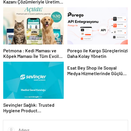
Kazanı Çözümleriyle Üretim
Tesislerine Verimli Sistemler
Sunuyor
Petmona : Kedi Maması ve
Porego ile Kargo Süreçlerinizi
Köpek Maması İle Tüm Evcil
Daha Kolay Yönetin
Hayvan Ürünleri
Esat Bey Shop ile Sosyal
Medya Hizmetlerinde Güçlü
Panel Deneyimi
Sevinçler Sağlık: Trusted
Hygiene Product
Manufacturer in Turkey