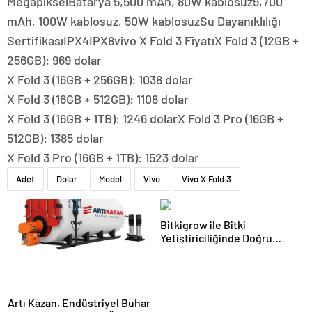
MegapikselBatarya 5,500 mAh, 80W kablosuz5,700
mAh, 100W kablosuz, 50W kablosuzSu Dayanıklılığı
SertifikasıIPX4IPX8vivo X Fold 3 FiyatıX Fold 3 (12GB +
256GB): 969 dolar
X Fold 3 (16GB + 256GB): 1038 dolar
X Fold 3 (16GB + 512GB): 1108 dolar
X Fold 3 (16GB + 1TB): 1246 dolarX Fold 3 Pro (16GB +
512GB): 1385 dolar
X Fold 3 Pro (16GB + 1TB): 1523 dolar
Adet
Dolar
Model
Vivo
Vivo X Fold 3
Bitkigrow ile Bitki
Yetiştiriciliğinde Doğru
Ekipman ve Ürün Seçimi
Artı Kazan, Endüstriyel Buhar