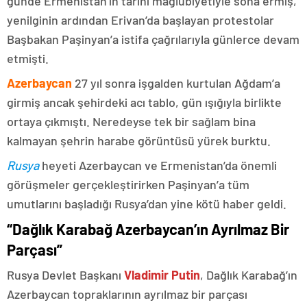
günde Ermenistan’ın tarihi mağlubiyetiyle sona ermiş,
yenilginin ardından Erivan’da başlayan protestolar
Başbakan Paşinyan’a istifa çağrılarıyla günlerce devam
etmişti.
Azerbaycan
27 yıl sonra işgalden kurtulan Ağdam’a
girmiş ancak şehirdeki acı tablo, gün ışığıyla birlikte
ortaya çıkmıştı. Neredeyse tek bir sağlam bina
kalmayan şehrin harabe görüntüsü yürek burktu.
Rusya
heyeti Azerbaycan ve Ermenistan’da önemli
görüşmeler gerçekleştirirken Paşinyan’a tüm
umutlarını başladığı Rusya’dan yine kötü haber geldi.
“Dağlık Karabağ Azerbaycan’ın Ayrılmaz Bir
Parçası”
Rusya Devlet Başkanı
Vladimir Putin
, Dağlık Karabağ’ın
Azerbaycan topraklarının ayrılmaz bir parçası