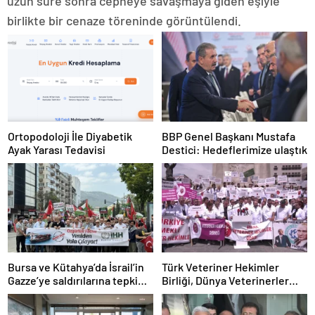
uzun süre sonra cepheye savaşmaya giden eşiyle
birlikte bir cenaze töreninde görüntülendi.
Ortopodoloji İle Diyabetik
BBP Genel Başkanı Mustafa
Ayak Yarası Tedavisi
Destici: Hedeflerimize ulaştık
Bursa ve Kütahya’da İsrail’in
Türk Veteriner Hekimler
Gazze’ye saldırılarına tepki
Birliği, Dünya Veterinerler
yürüyüşleri düzenlendi
Günü Dolayısıyla Basın
Açıklaması Yaptı