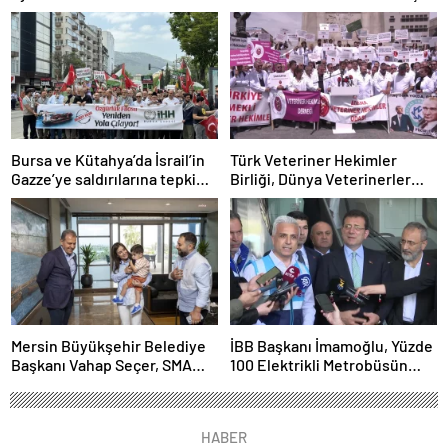
Bursa ve Kütahya’da İsrail’in
Türk Veteriner Hekimler
Gazze’ye saldırılarına tepki
Birliği, Dünya Veterinerler
yürüyüşleri düzenlendi
Günü Dolayısıyla Basın
Açıklaması Yaptı
Mersin Büyükşehir Belediye
İBB Başkanı İmamoğlu, Yüzde
Başkanı Vahap Seçer, SMA
100 Elektrikli Metrobüsün
hastası Asrın Efe’yi ziyaret
Test Sürüşüne Katıldı
etti
HABER