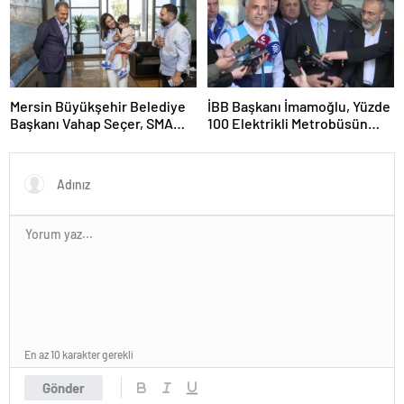
Mersin Büyükşehir Belediye
İBB Başkanı İmamoğlu, Yüzde
Başkanı Vahap Seçer, SMA
100 Elektrikli Metrobüsün
hastası Asrın Efe’yi ziyaret
Test Sürüşüne Katıldı
etti
En az 10 karakter gerekli
Gönder