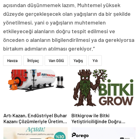
açısından düşünmemek lazım. Muhtemel yüksek
düzeyde gerçekleşecek olan yağışların da bir şekilde
yönetilmesi, yani o yağışların muhtemelen
etkileyeceği alanların doğru tespit edilmesi ve
önceden o alanların bilgilendirilmesi ya da gerekiyorsa
birtakım adımların atılması gerekiyor.”
Havza
İhtiyaç
Van Gölü
Yağış
Yılı
Artı Kazan, Endüstriyel Buhar
Bitkigrow ile Bitki
Kazanı Çözümleriyle Üretim
Yetiştiriciliğinde Doğru
Tesislerine Verimli Sistemler
Ekipman ve Ürün Seçimi
Sunuyor