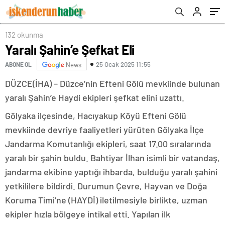
132 okunma
Yaralı Şahin’e Şefkat Eli
25 Ocak 2025 11:55
ABONE OL
News
DÜZCE(İHA) – Düzce’nin Efteni Gölü mevkiinde bulunan
yaralı Şahin’e Haydi ekipleri şefkat elini uzattı.
Gölyaka ilçesinde, Hacıyakup Köyü Efteni Gölü
mevkiinde devriye faaliyetleri yürüten Gölyaka İlçe
Jandarma Komutanlığı ekipleri, saat 17.00 sıralarında
yaralı bir şahin buldu. Bahtiyar İlhan isimli bir vatandaş,
jandarma ekibine yaptığı ihbarda, bulduğu yaralı şahini
yetkililere bildirdi. Durumun Çevre, Hayvan ve Doğa
Koruma Timi’ne (HAYDİ) iletilmesiyle birlikte, uzman
ekipler hızla bölgeye intikal etti. Yapılan ilk