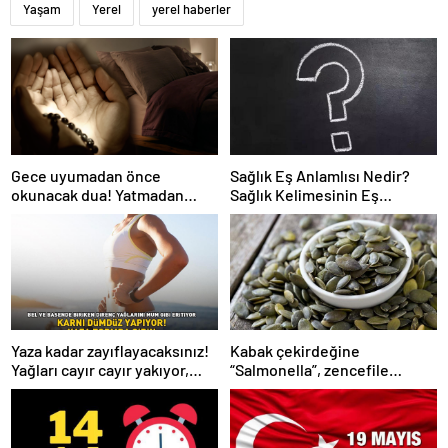
Yaşam
Yerel
yerel haberler
Gece uyumadan önce
Sağlık Eş Anlamlısı Nedir?
okunacak dua! Yatmadan
Sağlık Kelimesinin Eş
önce okunacak dualar!
Anlamlıları Nelerdir?
Uyumak için hangi dua?
Yaza kadar zayıflayacaksınız!
Kabak çekirdeğine
Yağları cayır cayır yakıyor,
“Salmonella”, zencefile
karnı dümdüz yapıyor! Diyet
“Bacillus cereus” nasıl
kabak çorbası tarifi ve püf
bulaşıyor?
noktaları!