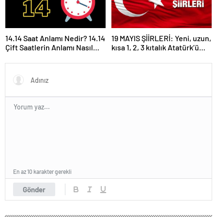
14.14 Saat Anlamı Nedir? 14.14
19 MAYIS ŞİİRLERİ: Yeni, uzun,
Çift Saatlerin Anlamı Nasıl
kısa 1, 2, 3 kıtalık Atatürk’ü
Yorumlanır?
Anma Gençlik ve Spor
Bayramı şiirleri…
En az 10 karakter gerekli
Gönder