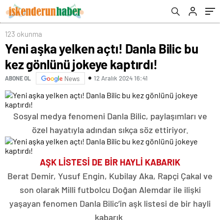
123 okunma
Yeni aşka yelken açtı! Danla Bilic bu
kez gönlünü jokeye kaptırdı!
12 Aralık 2024 16:41
ABONE OL
News
Sosyal medya fenomeni Danla Bilic, paylaşımları ve
özel hayatıyla adından sıkça söz ettiriyor.
AŞK LİSTESİ DE BİR HAYLİ KABARIK
Berat Demir, Yusuf Engin, Kubilay Aka, Rapçi Çakal ve
son olarak Milli futbolcu Doğan Alemdar ile ilişki
yaşayan fenomen Danla Bilic’in aşk listesi de bir hayli
kabarık.