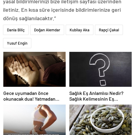
yasal bildirimlerinizi bize iletişim sayfası üzerinden
iletiniz. En kısa süre içerisinde bildirimlerinize geri
dönüş sağlanılacaktır.”
Danla Biliç
Doğan Alemdar
Kubilay Aka
Rapçi Çakal
Yusuf Engin
Gece uyumadan önce
Sağlık Eş Anlamlısı Nedir?
okunacak dua! Yatmadan
Sağlık Kelimesinin Eş
önce okunacak dualar!
Anlamlıları Nelerdir?
Uyumak için hangi dua?