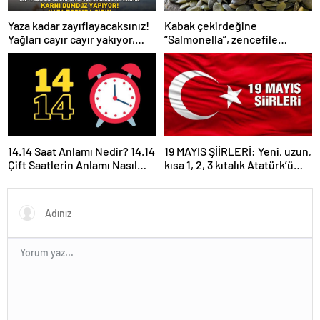
Yaza kadar zayıflayacaksınız!
Kabak çekirdeğine
Yağları cayır cayır yakıyor,
“Salmonella”, zencefile
karnı dümdüz yapıyor! Diyet
“Bacillus cereus” nasıl
kabak çorbası tarifi ve püf
bulaşıyor?
noktaları!
14.14 Saat Anlamı Nedir? 14.14
19 MAYIS ŞİİRLERİ: Yeni, uzun,
Çift Saatlerin Anlamı Nasıl
kısa 1, 2, 3 kıtalık Atatürk’ü
Yorumlanır?
Anma Gençlik ve Spor
Bayramı şiirleri…